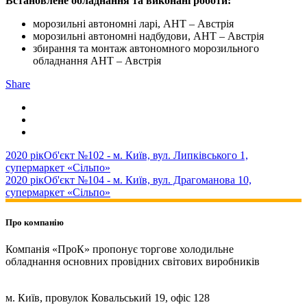
Встановлене обладнання та виконані роботи:
морозильні автономні ларі, AHT – Австрія
морозильні автономні надбудови, AHT – Австрія
збирання та монтаж автономного морозильного
обладнання AHT – Австрія
Share
2020 рік
Об'єкт №102 - м. Київ, вул. Липківського 1,
супермаркет «Сільпо»
2020 рік
Об'єкт №104 - м. Київ, вул. Драгоманова 10,
супермаркет «Сільпо»
Про компанію
Компанія «ПроК» пропонує торгове холодильне
обладнання основних провідних світових виробників
м. Київ, провулок Ковальський 19, офіс 128