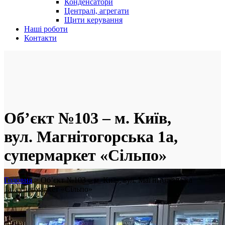
Конденсатори
Централі, агрегати
Щити керування
Наші роботи
Контакти
Об’єкт №103 – м. Київ,
вул. Магнітогорська 1а,
супермаркет «Сільпо»
Головна
>
Об’єкт №103 – м. Київ, вул. Магнітогорська
1а, супермаркет «Сільпо»