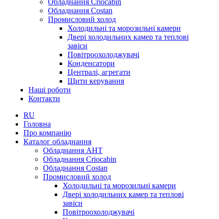
Обладнання Criocabin
Обладнання Costan
Промисловий холод
Холодильні та морозильні камери
Двері холодильних камер та теплові
завіси
Повітроохолоджувачі
Конденсатори
Централі, агрегати
Щити керування
Наші роботи
Контакти
RU
Головна
Про компанію
Каталог обладнання
Обладнання AHT
Обладнання Criocabin
Обладнання Costan
Промисловий холод
Холодильні та морозильні камери
Двері холодильних камер та теплові
завіси
Повітроохолоджувачі