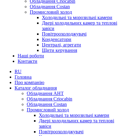
Обладнання Criocabin
Обладнання Costan
Промисловий холод
Холодильні та морозильні камери
Двері холодильних камер та теплові
завіси
Повітроохолоджувачі
Конденсатори
Централі, агрегати
Щити керування
Наші роботи
Контакти
RU
Головна
Про компанію
Каталог обладнання
Обладнання AHT
Обладнання Criocabin
Обладнання Costan
Промисловий холод
Холодильні та морозильні камери
Двері холодильних камер та теплові
завіси
Повітроохолоджувачі