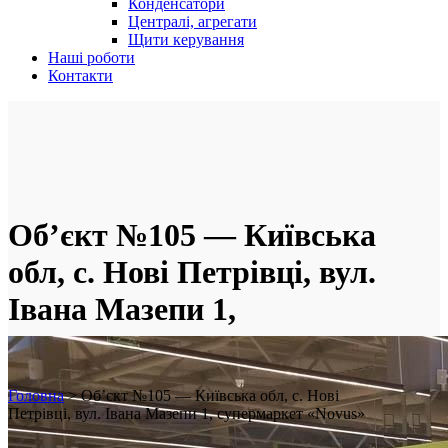
Конденсатори
Централі, агрегати
Щити керування
Наші роботи
Контакти
Об’єкт №105 — Київська
обл, с. Нові Петрівці, вул.
Івана Мазепи 1,
супермаркет «Novus»
Головна
>
Об’єкт №105 — Київська обл, с. Нові
Петрівці, вул. Івана Мазепи 1, супермаркет «Novus»