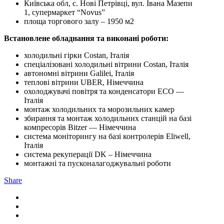
Київська обл, с. Нові Петрівці, вул. Івана Мазепи
1, супермаркет “Novus”
площа торгового залу – 1950 м2
Встановлене обладнання та виконані роботи:
холодильні гірки Costan, Італія
спеціалізовані холодильні вітрини Costan, Італія
автономні вітрини Galilei, Італія
теплові вітрини UBER, Німеччина
охолоджувачі повітря та конденсатори ЕСО —
Італія
монтаж холодильних та морозильних камер
збирання та монтаж холодильних станцій на базі
компресорів Bitzer — Німеччина
система моніторингу на базі контролерів Eliwell,
Італія
система рекуперації DK – Німеччина
монтажні та пусконалагоджувальні роботи
Share