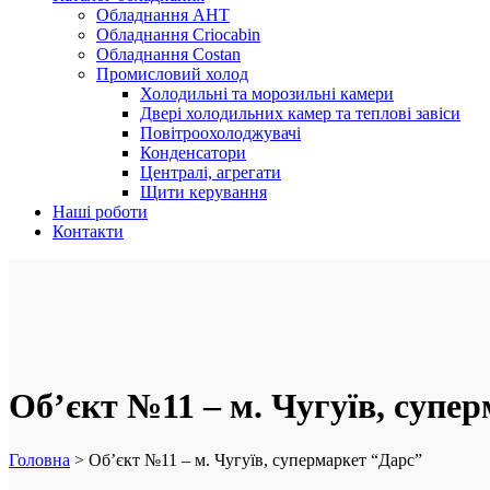
Обладнання AHT
Обладнання Criocabin
Обладнання Costan
Промисловий холод
Холодильні та морозильні камери
Двері холодильних камер та теплові завіси
Повітроохолоджувачі
Конденсатори
Централі, агрегати
Щити керування
Наші роботи
Контакти
Об’єкт №11 – м. Чугуїв, супе
Головна
>
Об’єкт №11 – м. Чугуїв, супермаркет “Дарс”