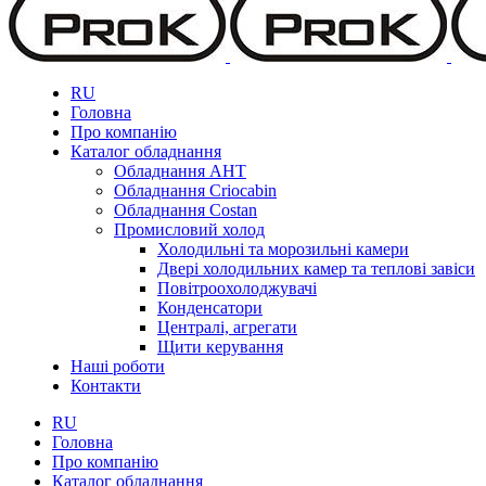
RU
Головна
Про компанію
Каталог обладнання
Обладнання AHT
Обладнання Criocabin
Обладнання Costan
Промисловий холод
Холодильні та морозильні камери
Двері холодильних камер та теплові завіси
Повітроохолоджувачі
Конденсатори
Централі, агрегати
Щити керування
Наші роботи
Контакти
RU
Головна
Про компанію
Каталог обладнання