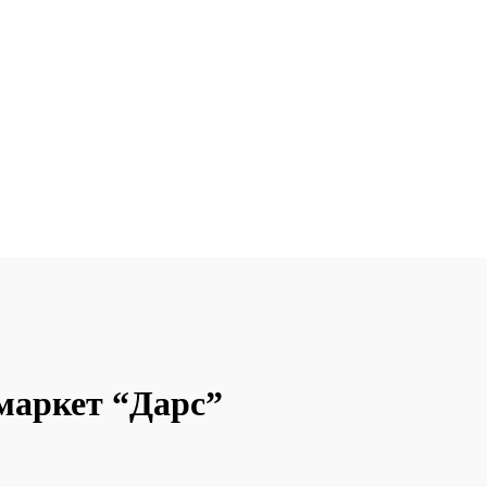
рмаркет “Дарс”