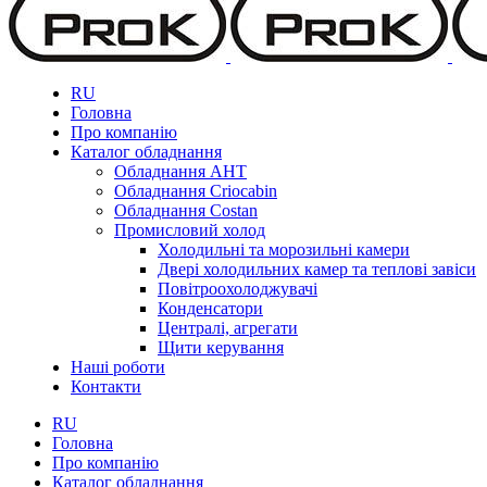
RU
Головна
Про компанію
Каталог обладнання
Обладнання AHT
Обладнання Criocabin
Обладнання Costan
Промисловий холод
Холодильні та морозильні камери
Двері холодильних камер та теплові завіси
Повітроохолоджувачі
Конденсатори
Централі, агрегати
Щити керування
Наші роботи
Контакти
RU
Головна
Про компанію
Каталог обладнання