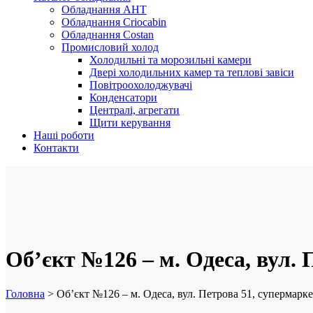
Обладнання AHT
Обладнання Criocabin
Обладнання Costan
Промисловий холод
Холодильні та морозильні камери
Двері холодильних камер та теплові завіси
Повітроохолоджувачі
Конденсатори
Централі, агрегати
Щити керування
Наші роботи
Контакти
Об’єкт №126 – м. Одеса, вул. 
Головна
>
Об’єкт №126 – м. Одеса, вул. Петрова 51, супермарк