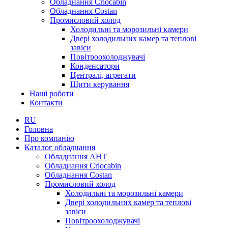
Обладнання Criocabin
Обладнання Costan
Промисловий холод
Холодильні та морозильні камери
Двері холодильних камер та теплові
завіси
Повітроохолоджувачі
Конденсатори
Централі, агрегати
Щити керування
Наші роботи
Контакти
RU
Головна
Про компанію
Каталог обладнання
Обладнання AHT
Обладнання Criocabin
Обладнання Costan
Промисловий холод
Холодильні та морозильні камери
Двері холодильних камер та теплові
завіси
Повітроохолоджувачі