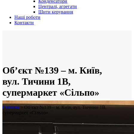
Конденсатори
Централі, агрегати
Щити керування
Наші роботи
Контакти
Об’єкт №139 – м. Київ,
вул. Тичини 1В,
супермаркет «Сільпо»
Головна
>
Об’єкт №139 – м. Київ, вул. Тичини 1В,
супермаркет «Сільпо»