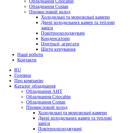
Обладнання Criocabin
Обладнання Costan
Промисловий холод
Холодильні та морозильні камери
Двері холодильних камер та теплові
завіси
Повітроохолоджувачі
Конденсатори
Централі, агрегати
Щити керування
Наші роботи
Контакти
RU
Головна
Про компанію
Каталог обладнання
Обладнання AHT
Обладнання Criocabin
Обладнання Costan
Промисловий холод
Холодильні та морозильні камери
Двері холодильних камер та теплові
завіси
Повітроохолоджувачі