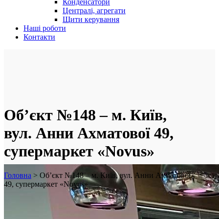
Конденсатори
Централі, агрегати
Щити керування
Наші роботи
Контакти
Об’єкт №148 – м. Київ,
вул. Анни Ахматової 49,
супермаркет «Novus»
Головна
>
Об’єкт №148 – м. Київ, вул. Анни Ахматової
49, супермаркет «Novus»