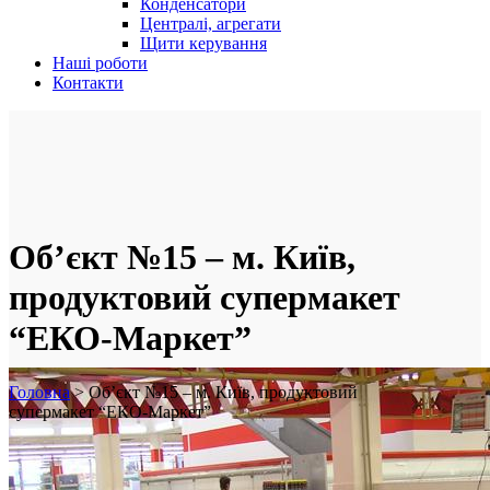
Конденсатори
Централі, агрегати
Щити керування
Наші роботи
Контакти
Об’єкт №15 – м. Київ,
продуктовий супермакет
“ЕКО-Маркет”
Головна
>
Об’єкт №15 – м. Київ, продуктовий
супермакет “ЕКО-Маркет”