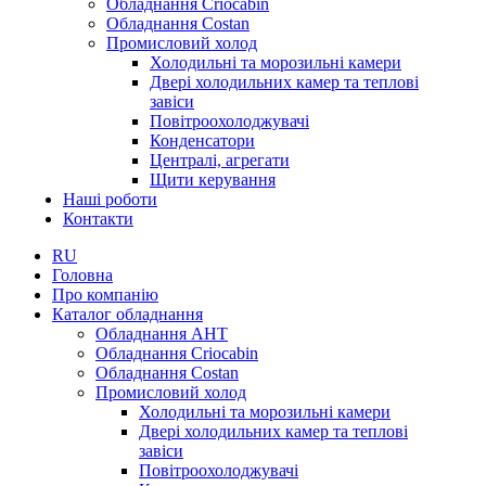
Обладнання Criocabin
Обладнання Costan
Промисловий холод
Холодильні та морозильні камери
Двері холодильних камер та теплові
завіси
Повітроохолоджувачі
Конденсатори
Централі, агрегати
Щити керування
Наші роботи
Контакти
RU
Головна
Про компанію
Каталог обладнання
Обладнання AHT
Обладнання Criocabin
Обладнання Costan
Промисловий холод
Холодильні та морозильні камери
Двері холодильних камер та теплові
завіси
Повітроохолоджувачі