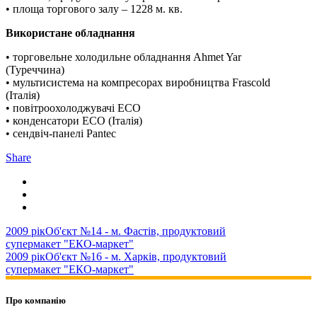
• площа торгового залу – 1228 м. кв.
Використане обладнання
• торговельне холодильне обладнання Ahmet Yar
(Туреччина)
• мультисистема на компресорах виробництва Frascold
(Італія)
• повітроохолоджувачі ECO
• конденсатори ЕСО (Італія)
• сендвіч-панелі Pantec
Share
2009 рік
Об'єкт №14 - м. Фастів, продуктовий
супермакет "ЕКО-маркет"
2009 рік
Об'єкт №16 - м. Харків, продуктовий
супермакет "ЕКО-маркет"
Про компанію