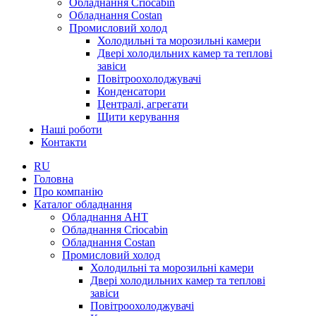
Обладнання Criocabin
Обладнання Costan
Промисловий холод
Холодильні та морозильні камери
Двері холодильних камер та теплові
завіси
Повітроохолоджувачі
Конденсатори
Централі, агрегати
Щити керування
Наші роботи
Контакти
RU
Головна
Про компанію
Каталог обладнання
Обладнання AHT
Обладнання Criocabin
Обладнання Costan
Промисловий холод
Холодильні та морозильні камери
Двері холодильних камер та теплові
завіси
Повітроохолоджувачі