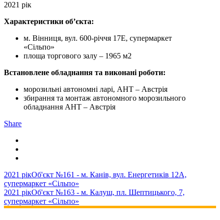
2021 рік
Характеристики об’єкта:
м. Вінниця, вул. 600-річчя 17Е, супермаркет
«Сільпо»
площа торгового залу – 1965 м2
Встановлене обладнання та виконані роботи:
морозильні автономні ларі, AHT – Австрія
збирання та монтаж автономного морозильного
обладнання AHT – Австрія
Share
2021 рік
Об'єкт №161 - м. Канів, вул. Енергетиків 12А,
супермаркет «Сільпо»
2021 рік
Об'єкт №163 - м. Калуш, пл. Шептицького, 7,
супермаркет «Сільпо»