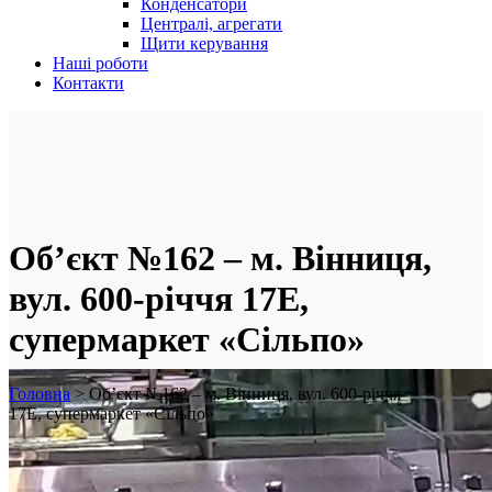
Конденсатори
Централі, агрегати
Щити керування
Наші роботи
Контакти
Об’єкт №162 – м. Вінниця,
вул. 600-річчя 17Е,
супермаркет «Сільпо»
Головна
>
Об’єкт №162 – м. Вінниця, вул. 600-річчя
17Е, супермаркет «Сільпо»