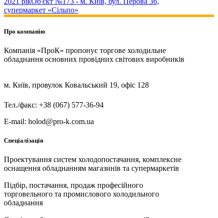
2021 рік
Об'єкт №173 - м. Київ, бул. Перова 36,
супермаркет «Сільпо»
Про компанію
Компанія «ПроК» пропонує торгове холодильне
обладнання основних провідних світових виробників
м. Київ, провулок Ковальський 19, офіс 128
Тел./факс: +38 (067) 577-36-94
E-mail: holod@pro-k.com.ua
Спеціалізація
Проектування систем холодопостачання, комплексне
оснащення обладнанням магазинів та супермаркетів
Підбір, постачання, продаж професійного
торговельного та промислового холодильного
обладнання