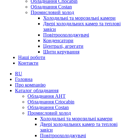
Обладнання Criocabin
Обладнання Costan
Промисловий холод
Холодильні та морозильні камери
Двері холодильних камер та теплові
завіси
Повітроохолоджувачі
Конденсатори
Централі, агрегати
Щити керування
Наші роботи
Контакти
RU
Головна
Про компанію
Каталог обладнання
Обладнання AHT
Обладнання Criocabin
Обладнання Costan
Промисловий холод
Холодильні та морозильні камери
Двері холодильних камер та теплові
завіси
Повітроохолоджувачі