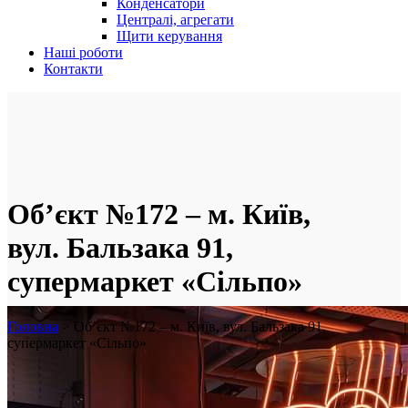
Конденсатори
Централі, агрегати
Щити керування
Наші роботи
Контакти
Об’єкт №172 – м. Київ,
вул. Бальзака 91,
супермаркет «Сільпо»
Головна
>
Об’єкт №172 – м. Київ, вул. Бальзака 91,
супермаркет «Сільпо»