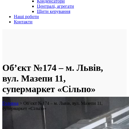
Конденсатори
Централі, агрегати
Щити керування
Наші роботи
Контакти
Об’єкт №174 – м. Львів,
вул. Мазепи 11,
супермаркет «Сільпо»
Головна
>
Об’єкт №174 – м. Львів, вул. Мазепи 11,
супермаркет «Сільпо»