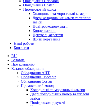
Обладнання Criocabin
Обладнання Costan
Промисловий холод
Холодильні та морозильні камери
Двері холодильних камер та теплові
завіси
Повітроохолоджувачі
Конденсатори
Централі, агрегати
Щити керування
Наші роботи
Контакти
RU
Головна
Про компанію
Каталог обладнання
Обладнання AHT
Обладнання Criocabin
Обладнання Costan
Промисловий холод
Холодильні та морозильні камери
Двері холодильних камер та теплові
завіси
Повітроохолоджувачі