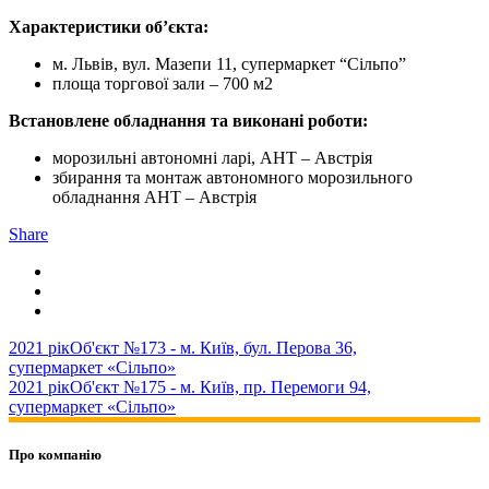
Характеристики об’єкта:
м. Львів, вул. Мазепи 11, супермаркет “Сільпо”
площа торгової зали – 700 м2
Встановлене обладнання та виконані роботи:
морозильні автономні ларі, AHT – Австрія
збирання та монтаж автономного морозильного
обладнання AHT – Австрія
Share
2021 рік
Об'єкт №173 - м. Київ, бул. Перова 36,
супермаркет «Сільпо»
2021 рік
Об'єкт №175 - м. Київ, пр. Перемоги 94,
супермаркет «Сільпо»
Про компанію