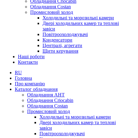
Обладнання Criocabin
Обладнання Costan
Промисловий холод
Холодильні та морозильні камери
Двері холодильних камер та теплові
завіси
Повітроохолоджувачі
Конденсатори
Централі, агрегати
Щити керування
Наші роботи
Контакти
RU
Головна
Про компанію
Каталог обладнання
Обладнання AHT
Обладнання Criocabin
Обладнання Costan
Промисловий холод
Холодильні та морозильні камери
Двері холодильних камер та теплові
завіси
Повітроохолоджувачі