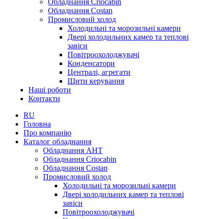
Обладнання Criocabin
Обладнання Costan
Промисловий холод
Холодильні та морозильні камери
Двері холодильних камер та теплові
завіси
Повітроохолоджувачі
Конденсатори
Централі, агрегати
Щити керування
Наші роботи
Контакти
RU
Головна
Про компанію
Каталог обладнання
Обладнання AHT
Обладнання Criocabin
Обладнання Costan
Промисловий холод
Холодильні та морозильні камери
Двері холодильних камер та теплові
завіси
Повітроохолоджувачі