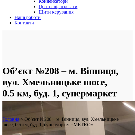
Конденсатори
Централі, агрегати
Щити керування
Наші роботи
Контакти
Об’єкт №208 – м. Вінниця,
вул. Хмельницьке шосе,
0.5 км, буд. 1, супермаркет
«METRO»
Головна
>
Об’єкт №208 – м. Вінниця, вул. Хмельницьке
шосе, 0.5 км, буд. 1, супермаркет «METRO»