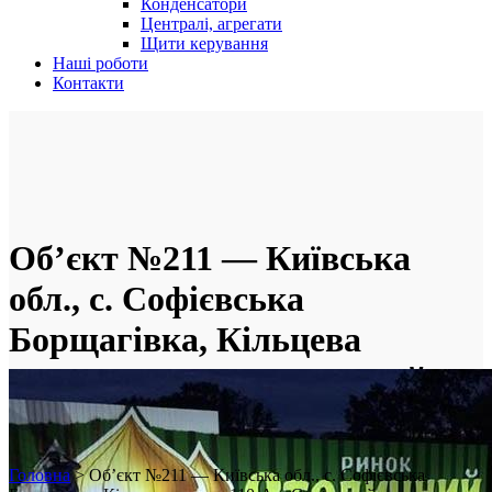
Конденсатори
Централі, агрегати
Щити керування
Наші роботи
Контакти
Об’єкт №211 — Київська
обл., с. Софієвська
Борщагівка, Кільцева
дорога 110-А, «Столичний
ринок»
Головна
>
Об’єкт №211 — Київська обл., с. Софієвська