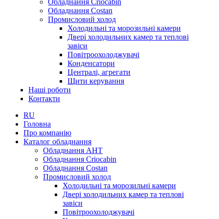
Обладнання Criocabin
Обладнання Costan
Промисловий холод
Холодильні та морозильні камери
Двері холодильних камер та теплові
завіси
Повітроохолоджувачі
Конденсатори
Централі, агрегати
Щити керування
Наші роботи
Контакти
RU
Головна
Про компанію
Каталог обладнання
Обладнання AHT
Обладнання Criocabin
Обладнання Costan
Промисловий холод
Холодильні та морозильні камери
Двері холодильних камер та теплові
завіси
Повітроохолоджувачі