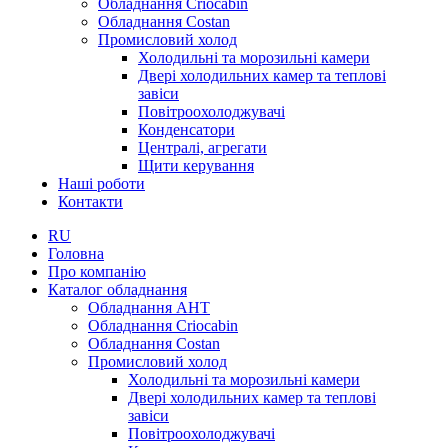
Обладнання Criocabin
Обладнання Costan
Промисловий холод
Холодильні та морозильні камери
Двері холодильних камер та теплові
завіси
Повітроохолоджувачі
Конденсатори
Централі, агрегати
Щити керування
Наші роботи
Контакти
RU
Головна
Про компанію
Каталог обладнання
Обладнання AHT
Обладнання Criocabin
Обладнання Costan
Промисловий холод
Холодильні та морозильні камери
Двері холодильних камер та теплові
завіси
Повітроохолоджувачі