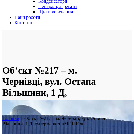
Конденсатори
Централі, агрегати
Щити керування
Наші роботи
Контакти
Об’єкт №217 – м.
Чернівці, вул. Остапа
Вільшини, 1 Д,
супермаркет «METRO»
Головна
>
Об’єкт №217 – м. Чернівці, вул. Остапа
Вільшини, 1 Д, супермаркет «METRO»