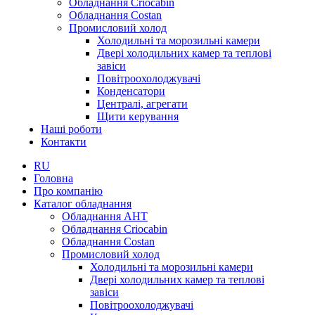
Обладнання Criocabin
Обладнання Costan
Промисловий холод
Холодильні та морозильні камери
Двері холодильних камер та теплові
завіси
Повітроохолоджувачі
Конденсатори
Централі, агрегати
Щити керування
Наші роботи
Контакти
RU
Головна
Про компанію
Каталог обладнання
Обладнання AHT
Обладнання Criocabin
Обладнання Costan
Промисловий холод
Холодильні та морозильні камери
Двері холодильних камер та теплові
завіси
Повітроохолоджувачі