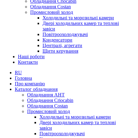
Обладнання Criocabin
Обладнання Costan
Промисловий холод
Холодильні та морозильні камери
Двері холодильних камер та теплові
завіси
Повітроохолоджувачі
Конденсатори
Централі, агрегати
Щити керування
Наші роботи
Контакти
RU
Головна
Про компанію
Каталог обладнання
Обладнання AHT
Обладнання Criocabin
Обладнання Costan
Промисловий холод
Холодильні та морозильні камери
Двері холодильних камер та теплові
завіси
Повітроохолоджувачі