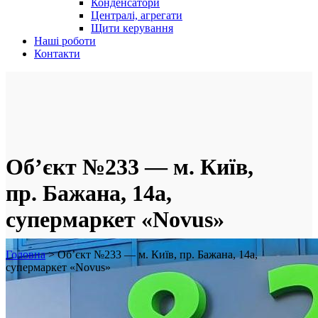
Конденсатори
Централі, агрегати
Щити керування
Наші роботи
Контакти
Об’єкт №233 — м. Київ,
пр. Бажана, 14а,
супермаркет «Novus»
Головна
>
Об’єкт №233 — м. Київ, пр. Бажана, 14а,
супермаркет «Novus»