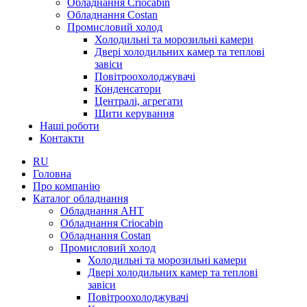
Обладнання Criocabin
Обладнання Costan
Промисловий холод
Холодильні та морозильні камери
Двері холодильних камер та теплові
завіси
Повітроохолоджувачі
Конденсатори
Централі, агрегати
Щити керування
Наші роботи
Контакти
RU
Головна
Про компанію
Каталог обладнання
Обладнання AHT
Обладнання Criocabin
Обладнання Costan
Промисловий холод
Холодильні та морозильні камери
Двері холодильних камер та теплові
завіси
Повітроохолоджувачі