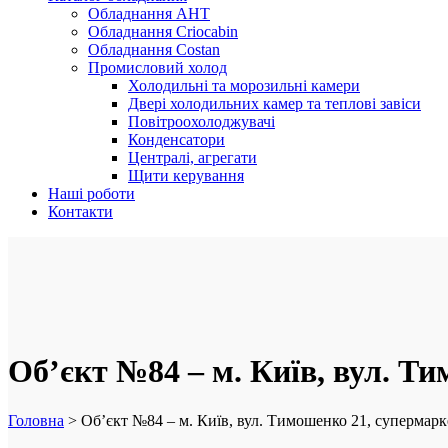
Обладнання AHT
Обладнання Criocabin
Обладнання Costan
Промисловий холод
Холодильні та морозильні камери
Двері холодильних камер та теплові завіси
Повітроохолоджувачі
Конденсатори
Централі, агрегати
Щити керування
Наші роботи
Контакти
Об’єкт №84 – м. Київ, вул. Т
Головна
>
Об’єкт №84 – м. Київ, вул. Тимошенко 21, супермарк