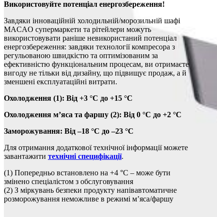
Використовуйте потенціал енергозбереження!
Завдяки інноваційній холодильній/морозильній шафі
MACAO супермаркети та рітейлери можуть
використовувати раніше невикористаний потенціал
енергозбереження: завдяки технології компресора з
регульованою швидкістю та оптимізованим за
ефективністю функціональним процесам, ви отримаєте
вигоду не тільки від дизайну, що підвищує продаж, а й
зменшені експлуатаційні витрати.
Охолодження (1): Від +3 °C до +15 °C
Охолодження м’яса та фаршу (2): Від 0 °C до +2 °C
Заморожування: Від –18 °C до –23 °C
Для отримання додаткової технічної інформації можете
завантажити
технічні специфікації
.
(1) Попередньо встановлено на +4 °C – може бути
змінено спеціалістом з обслуговування
(2) З міркувань безпеки продукту напівавтоматичне
розморожування неможливе в режимі м’яса/фаршу