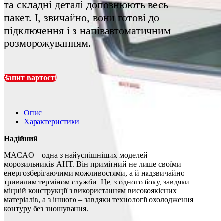
та складні деталі доповнюють весь
пакет. І, звичайно, вони готові до
підключення і з напівавтоматичним
розморожуванням.
Запит вартості
Опис
Характеристики
Надійний
MACAO – одна з найуспішніших моделей
морозильників AHT. Він примітний не лише своїми
енергозберігаючими можливостями, а й надзвичайно
тривалим терміном служби. Це, з одного боку, завдяки
міцній конструкції з використанням високоякісних
матеріалів, а з іншого – завдяки технології охолодження
контуру без зношування.