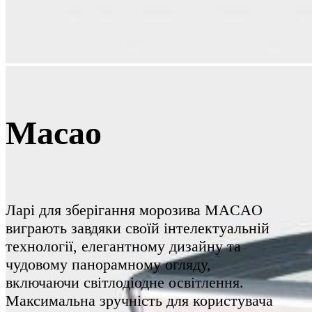
Macao
Ларі для зберігання морозива MACAO
виграють завдяки своїй інтелектуальній
технології, елегантному дизайну та
чудовому панорамному огляду,
включаючи світлодіодне освітлення.
Максимальна зручність для користувача