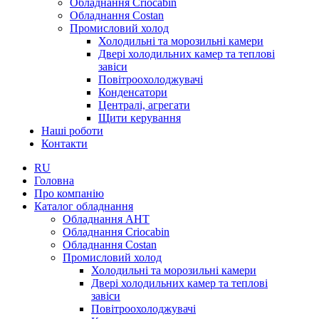
Обладнання Criocabin
Обладнання Costan
Промисловий холод
Холодильні та морозильні камери
Двері холодильних камер та теплові
завіси
Повітроохолоджувачі
Конденсатори
Централі, агрегати
Щити керування
Наші роботи
Контакти
RU
Головна
Про компанію
Каталог обладнання
Обладнання AHT
Обладнання Criocabin
Обладнання Costan
Промисловий холод
Холодильні та морозильні камери
Двері холодильних камер та теплові
завіси
Повітроохолоджувачі