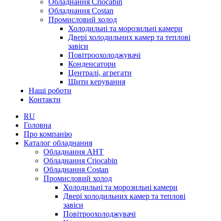
Обладнання Criocabin
Обладнання Costan
Промисловий холод
Холодильні та морозильні камери
Двері холодильних камер та теплові
завіси
Повітроохолоджувачі
Конденсатори
Централі, агрегати
Щити керування
Наші роботи
Контакти
RU
Головна
Про компанію
Каталог обладнання
Обладнання AHT
Обладнання Criocabin
Обладнання Costan
Промисловий холод
Холодильні та морозильні камери
Двері холодильних камер та теплові
завіси
Повітроохолоджувачі