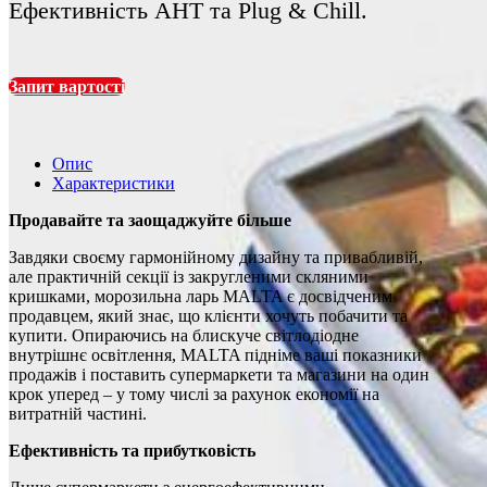
Ефективність AHT та Plug & Chill.
Запит вартості
Опис
Характеристики
Продавайте та заощаджуйте більше
Завдяки своєму гармонійному дизайну та привабливій,
але практичній секції із закругленими скляними
кришками, морозильна ларь MALTA є досвідченим
продавцем, який знає, що клієнти хочуть побачити та
купити. Опираючись на блискуче світлодіодне
внутрішнє освітлення, MALTA підніме ваші показники
продажів і поставить супермаркети та магазини на один
крок уперед – у тому числі за рахунок економії на
витратній частині.
Ефективність та прибутковість