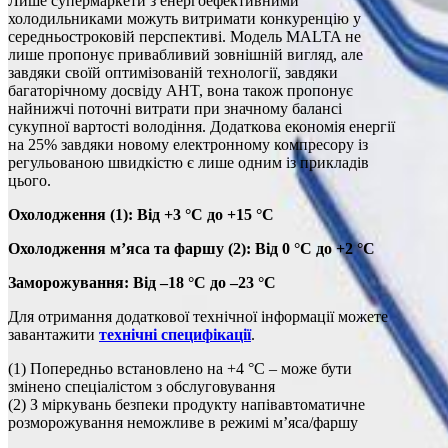
Лише супермаркети з енергоефективними
холодильниками можуть витримати конкуренцію у
середньостроковій перспективі. Модель MALTA не
лише пропонує привабливий зовнішній вигляд, але
завдяки своїй оптимізованій технології, завдяки
багаторічному досвіду AHT, вона також пропонує
найнижчі поточні витрати при значному балансі
сукупної вартості володіння. Додаткова економія енергії
на 25% завдяки новому електронному компресору із
регульованою швидкістю є лише одним із прикладів
цього.
Охолодження (1): Від +3 °C до +15 °C
Охолодження м’яса та фаршу (2): Від 0 °C до +2 °C
Заморожування: Від –18 °C до –23 °C
Для отримання додаткової технічної інформації можете
завантажити
технічні специфікації
.
(1) Попередньо встановлено на +4 °C – може бути
змінено спеціалістом з обслуговування
(2) З міркувань безпеки продукту напівавтоматичне
розморожування неможливе в режимі м’яса/фаршу