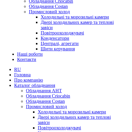
Обладнання Criocabin
Обладнання Costan
Промисловий холод
Холодильні та морозильні камери
Двері холодильних камер та теплові
завіси
Повітроохолоджувачі
Конденсатори
Централі, агрегати
Щити керування
Наші роботи
Контакти
RU
Головна
Про компанію
Каталог обладнання
Обладнання AHT
Обладнання Criocabin
Обладнання Costan
Промисловий холод
Холодильні та морозильні камери
Двері холодильних камер та теплові
завіси
Повітроохолоджувачі