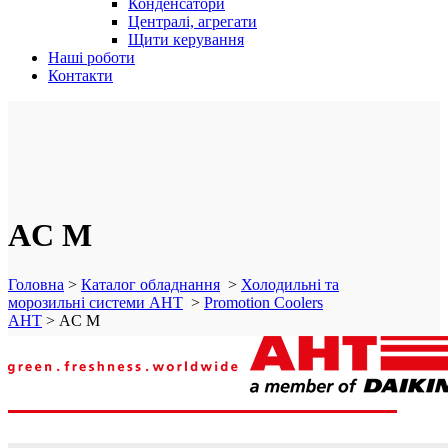
Конденсатори
Централі, агрегати
Щити керування
Наші роботи
Контакти
AC M
Головна
>
Каталог обладнання
>
Холодильні та
морозильні системи AHT
>
Promotion Coolers
AHT
>
AC M