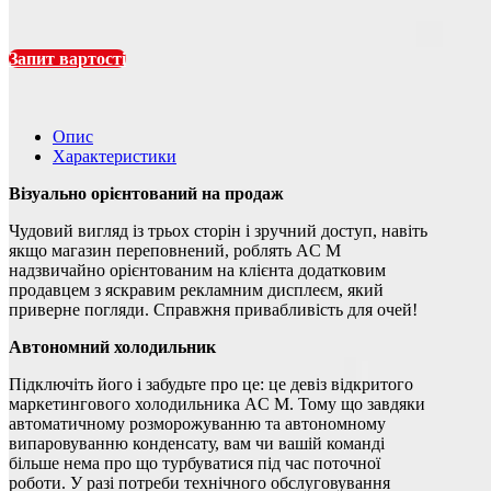
Запит вартості
Опис
Характеристики
Візуально орієнтований на продаж
Чудовий вигляд із трьох сторін і зручний доступ, навіть
якщо магазин переповнений, роблять AC M
надзвичайно орієнтованим на клієнта додатковим
продавцем з яскравим рекламним дисплеєм, який
приверне погляди. Справжня привабливість для очей!
Автономний холодильник
Підключіть його і забудьте про це: це девіз відкритого
маркетингового холодильника AC M. Тому що завдяки
автоматичному розморожуванню та автономному
випаровуванню конденсату, вам чи вашій команді
більше нема про що турбуватися під час поточної
роботи. У разі потреби технічного обслуговування