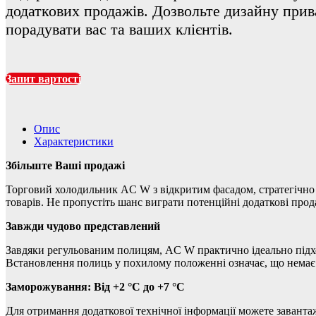
додаткових продажів. Дозвольте дизайну при
порадувати вас та ваших клієнтів.
Запит вартості
Опис
Характеристики
Збільште Ваші продажі
Торговий холодильник AC W з відкритим фасадом, стратегічно 
товарів. Не пропустіть шанс виграти потенційні додаткові прод
Завжди чудово представлений
Завдяки регульованим полицям, AC W практично ідеально підход
Встановлення полиць у похилому положенні означає, що немає
Заморожування: Від +2 °C до +7 °C
Для отримання додаткової технічної інформації можете завант