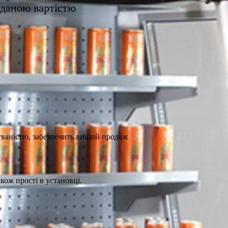
оданою вартістю
уваністю, забезпечить вищий продаж
кож прості в установці.