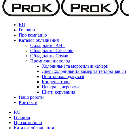
RU
Головна
Про компанію
Каталог обладнання
Обладнання AHT
Обладнання Criocabin
Обладнання Costan
Промисловий холод
Холодильні та морозильні камери
Двері холодильних камер та теплові завіси
Повітроохолоджувачі
Конденсатори
Централі, агрегати
Щити керування
Наші роботи
Контакти
RU
Головна
Про компанію
Каталог обладнання