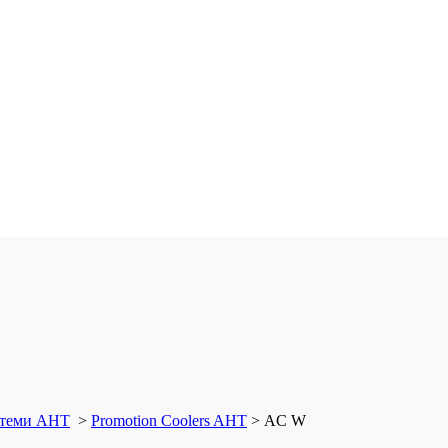
истеми AHT
>
Promotion Coolers AHT
>
AC W