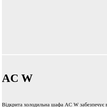
AC W
Відкрита холодильна шафа AC W забезпечує ві