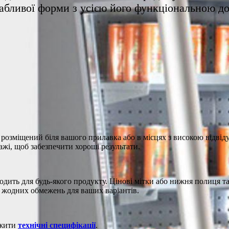
вабливої форми з усією його функціональною д
розміщений біля вашого прилавка або в місцях з високою відвід
ажі, щоб забезпечити хороші результати.
ить для будь-якого продукту. Цінові мітки або нижня полиця та
 жодних обмежень для ваших варіантів.
ажити
технічні специфікації
.