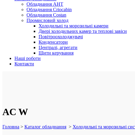
Обладнання AHT
Обладнання Criocabin
Обладнання Costan
Промисловий холод
Холодильні та морозильні камери
Двері холодильних камер та теплові завіси
Повітроохолоджувачі
Конденсатори
Централі, агрегати
Щити керування
Наші роботи
Контакти
AC W
Головна
>
Каталог обладнання
>
Холодильні та морозильні с