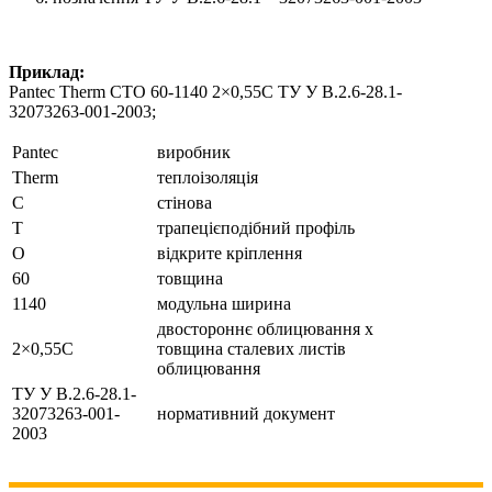
Приклад:
Pantec Therm СТО 60-1140 2×0,55C ТУ У В.2.6-28.1-
32073263-001-2003;
Pantec
виробник
Therm
теплоізоляція
С
стінова
Т
трапецієподібний профіль
О
відкрите кріплення
60
товщина
1140
модульна ширина
двостороннє облицювання x
2×0,55C
товщина сталевих листів
облицювання
ТУ У В.2.6-28.1-
32073263-001-
нормативний документ
2003