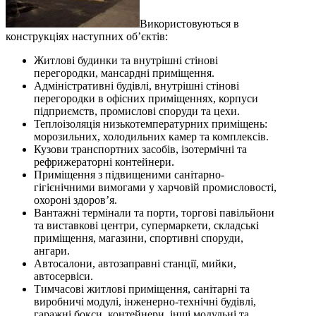
Використовуються в
конструкціях наступних об’єктів:
Житлові будинки та внутрішні стінові
перегородки, мансардні приміщення.
Адміністративні будівлі, внутрішні стінові
перегородки в офісних приміщеннях, корпуси
підприємств, промислові споруди та цехи.
Теплоізоляція низькотемпературних приміщень:
морозильних, холодильних камер та комплексів.
Кузови транспортних засобів, ізотермічні та
рефрижераторні контейнери.
Приміщення з підвищеними санітарно-
гігієнічними вимогами у харчовій промисловості,
охороні здоров’я.
Вантажні термінали та порти, торгові павільйони
та виставкові центри, супермаркети, складські
приміщення, магазини, спортивні споруди,
ангари.
Автосалони, автозаправні станції, мийки,
автосервіси.
Тимчасові житлові приміщення, санітарні та
виробничі модулі, інженерно-технічні будівлі,
гаражні бокси, контейнери, інші модульні та