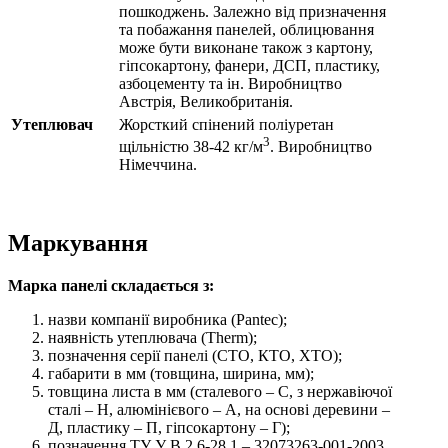
пошкоджень. Залежно від призначення
та побажання панелей, облицювання
може бути виконане також з картону,
гіпсокартону, фанери, ДСП, пластику,
азбоцементу та ін. Виробництво
Австрія, Великобританія.
Утеплювач
Жорсткий спінений поліуретан
3
щільністю 38-42 кг/м
. Виробництво
Німеччина.
Маркування
Марка панелі складається з:
назви компанії виробника (Pantec);
наявність утеплювача (Therm);
позначення серії панелі (СТО, КТО, ХТО);
габарити в мм (товщина, ширина, мм);
товщина листа в мм (сталевого – С, з нержавіючої
сталі – Н, алюмінієвого – А, на основі деревини –
Д, пластику – П, гіпсокартону – Г);
позначення ТУ У В.2.6-28.1 – 32073263-001-2003