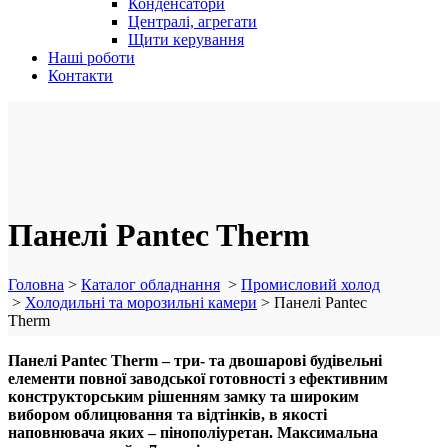
Конденсатори
Централі, агрегати
Щити керування
Наші роботи
Контакти
Панелі Pantec Therm
Головна
>
Каталог обладнання
>
Промисловий холод
>
Холодильні та морозильні камери
>
Панелі Pantec
Therm
Панелі Pantec Therm – три- та двошарові будівельні
елементи повної заводської готовності з ефективним
конструкторським рішенням замку та широким
вибором облицювання та відтінків, в якості
наповнювача яких – пінополіуретан. Максимальна