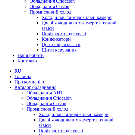
Обладнання Criocabin
Обладнання Costan
Промисловий холод
Холодильні та морозильні камери
Двері холодильних камер та теплові
завіси
Повітроохолоджувачі
Конденсатори
Централі, агрегати
Щити керування
Наші роботи
Контакти
RU
Головна
Про компанію
Каталог обладнання
Обладнання AHT
Обладнання Criocabin
Обладнання Costan
Промисловий холод
Холодильні та морозильні камери
Двері холодильних камер та теплові
завіси
Повітроохолоджувачі