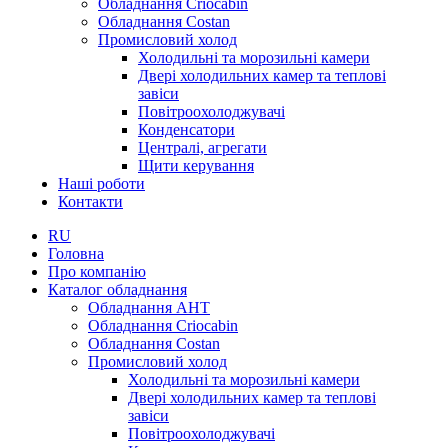
Обладнання Criocabin
Обладнання Costan
Промисловий холод
Холодильні та морозильні камери
Двері холодильних камер та теплові
завіси
Повітроохолоджувачі
Конденсатори
Централі, агрегати
Щити керування
Наші роботи
Контакти
RU
Головна
Про компанію
Каталог обладнання
Обладнання AHT
Обладнання Criocabin
Обладнання Costan
Промисловий холод
Холодильні та морозильні камери
Двері холодильних камер та теплові
завіси
Повітроохолоджувачі