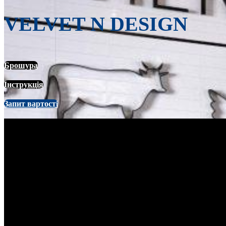
VELVET N DESIGN
Брошура
Інструкція
Запит вартості