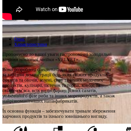
Опис
Характеристики
Пропонуємо до вашої уваги гастрономічні холодильні
вітрини новітньої лінійки «VELVET».
Вони розроблені спеціально для тривалого зберігання
та вигідної демонстрації будь-яких свіжих продуктів –
фруктів та овочів, зелені, сиру та інших молочних
продуктів, кулінарії, тістечок та тортів, ковбас та
свіжого м’яса, всіх видів фаршу, різних салатів,
упакованого філе риби та інших морепродуктів, а також
найрізноманітніших напівфабрикатів.
Їх основна функція – забезпечувати тривале збереження
харчових продуктів та їхнього зовнішнього вигляду.