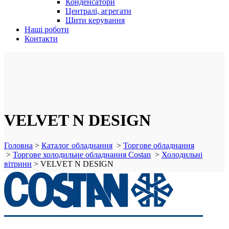
Конденсатори
Централі, агрегати
Щити керування
Наші роботи
Контакти
VELVET N DESIGN
Головна
>
Каталог обладнання
>
Торгове обладнання
>
Торгове холодильне обладнання Costan
>
Холодильні
вітрини
>
VELVET N DESIGN