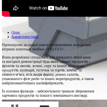
Опис
Характеристики
Пропонуємо до вашої уваги гастрономічні холодильні
вітрини новітньої лінійки «VELVET».
Вони розроблені спеціально для тривалого зберігання
та вигідної демонстрації будь-яких свіжих продуктів –
фруктів та овочів, зелені, сиру та інших молочних
продуктів, кулінарії, тістечок та тортів, ковбас та
свіжого м’яса, всіх видів фаршу, різних салатів,
упакованого філе риби та інших морепродуктів, а також
найрізноманітніших напівфабрикатів.
Їх основна функція – забезпечувати тривале збереження
харчових продуктів та їхнього зовнішнього вигляду.