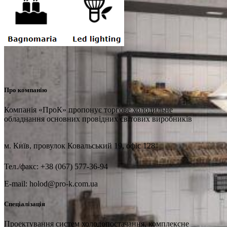
Про компанію
Компанія «ПроК» пропонує торгове холодильне
обладнання основних провідних світових виробників
м. Київ, провулок Ковальський 19, офіс 128
Тел./факс: +38 (067) 577-36-94
E-mail: holod@pro-k.com.ua
Спеціалізація
Проектування систем холодопостачання, комплексне