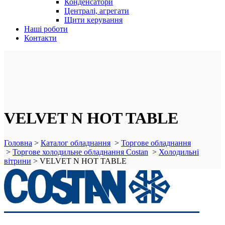
Конденсатори
Централі, агрегати
Щити керування
Наші роботи
Контакти
VELVET N HOT TABLE
Головна
>
Каталог обладнання
>
Торгове обладнання
>
Торгове холодильне обладнання Costan
>
Холодильні
вітрини
>
VELVET N HOT TABLE