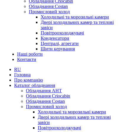
Обладнання Criocabin
Обладнання Costan
Промисловий холод
Холодильні та морозильні камери
Двері холодильних камер та теплові
завіси
Повітроохолоджувачі
Конденсатори
Централі, агрегати
Щити керування
Наші роботи
Контакти
RU
Головна
Про компанію
Каталог обладнання
Обладнання AHT
Обладнання Criocabin
Обладнання Costan
Промисловий холод
Холодильні та морозильні камери
Двері холодильних камер та теплові
завіси
Повітроохолоджувачі