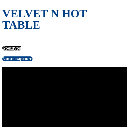
VELVET N HOT
TABLE
Брошура
Запит вартості