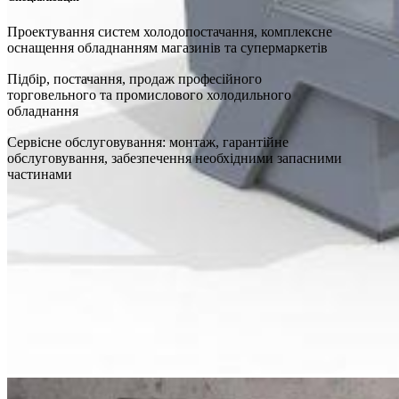
Проектування систем холодопостачання, комплексне
оснащення обладнанням магазинів та супермаркетів
Підбір, постачання, продаж професійного
торговельного та промислового холодильного
обладнання
Сервісне обслуговування: монтаж, гарантійне
обслуговування, забезпечення необхідними запасними
частинами