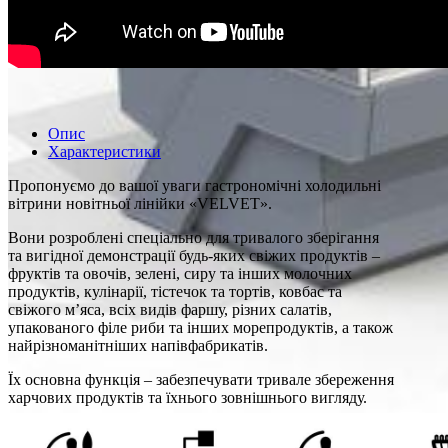
Опис
Характеристики
Пропонуємо до вашої уваги гастрономічні холодильні
вітрини новітньої лінійки «VELVET».
Вони розроблені спеціально для тривалого зберігання
та вигідної демонстрації будь-яких свіжих продуктів –
фруктів та овочів, зелені, сиру та інших молочних
продуктів, кулінарії, тістечок та тортів, ковбас та
свіжого м’яса, всіх видів фаршу, різних салатів,
упакованого філе риби та інших морепродуктів, а також
найрізноманітніших напівфабрикатів.
Їх основна функція – забезпечувати тривале збереження
харчових продуктів та їхнього зовнішнього вигляду.