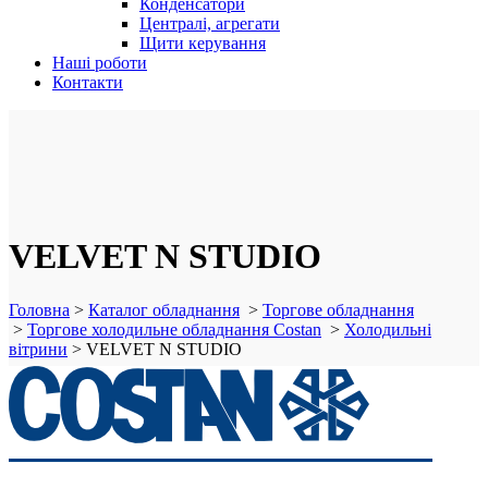
Конденсатори
Централі, агрегати
Щити керування
Наші роботи
Контакти
VELVET N STUDIO
Головна
>
Каталог обладнання
>
Торгове обладнання
>
Торгове холодильне обладнання Costan
>
Холодильні
вітрини
>
VELVET N STUDIO