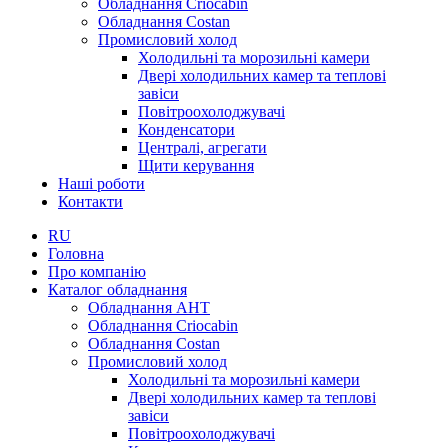
Обладнання Criocabin
Обладнання Costan
Промисловий холод
Холодильні та морозильні камери
Двері холодильних камер та теплові
завіси
Повітроохолоджувачі
Конденсатори
Централі, агрегати
Щити керування
Наші роботи
Контакти
RU
Головна
Про компанію
Каталог обладнання
Обладнання AHT
Обладнання Criocabin
Обладнання Costan
Промисловий холод
Холодильні та морозильні камери
Двері холодильних камер та теплові
завіси
Повітроохолоджувачі