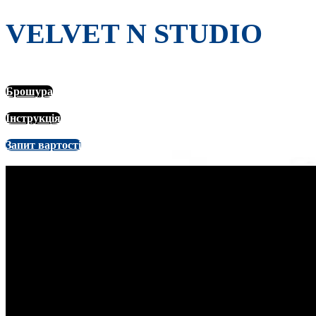
VELVET N STUDIO
Брошура
Інструкція
Запит вартості