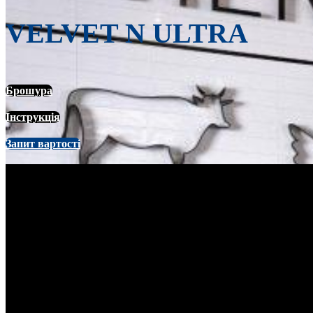
VELVET N ULTRA
Брошура
Інструкція
Запит вартості