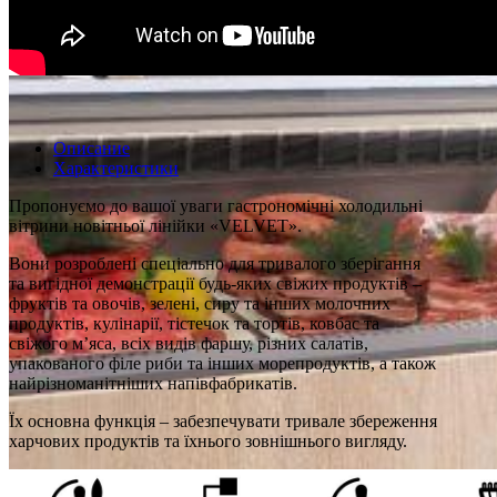
Описание
Характеристики
Пропонуємо до вашої уваги гастрономічні холодильні
вітрини новітньої лінійки «VELVET».
Вони розроблені спеціально для тривалого зберігання
та вигідної демонстрації будь-яких свіжих продуктів –
фруктів та овочів, зелені, сиру та інших молочних
продуктів, кулінарії, тістечок та тортів, ковбас та
свіжого м’яса, всіх видів фаршу, різних салатів,
упакованого філе риби та інших морепродуктів, а також
найрізноманітніших напівфабрикатів.
Їх основна функція – забезпечувати тривале збереження
харчових продуктів та їхнього зовнішнього вигляду.