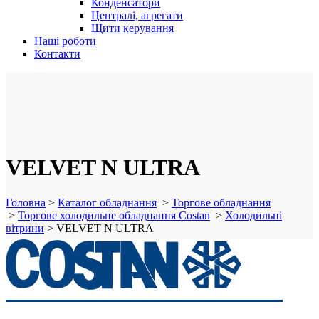
Конденсатори
Централі, агрегати
Щити керування
Наші роботи
Контакти
VELVET N ULTRA
Головна
>
Каталог обладнання
>
Торгове обладнання
>
Торгове холодильне обладнання Costan
>
Холодильні
вітрини
>
VELVET N ULTRA