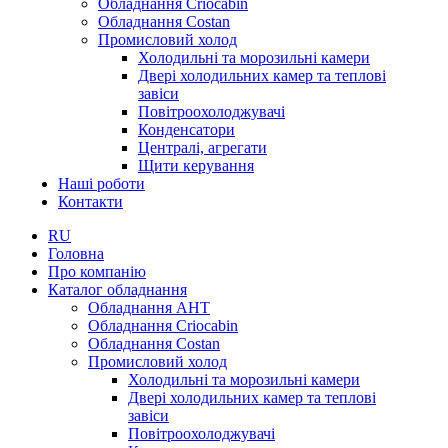
Обладнання Criocabin
Обладнання Costan
Промисловий холод
Холодильні та морозильні камери
Двері холодильних камер та теплові
завіси
Повітроохолоджувачі
Конденсатори
Централі, агрегати
Щити керування
Наші роботи
Контакти
RU
Головна
Про компанію
Каталог обладнання
Обладнання AHT
Обладнання Criocabin
Обладнання Costan
Промисловий холод
Холодильні та морозильні камери
Двері холодильних камер та теплові
завіси
Повітроохолоджувачі