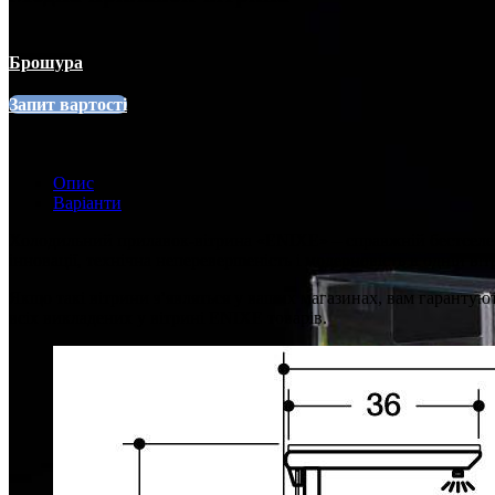
Брошура
Запит вартості
Опис
Варіанти
Холодильний прилавок-вітрина «ENIXE» – справжній бестселер 
інновації, технічна неперевершеність і модерновість в одній в
Якщо такі вітрини з’являться у ваших магазинах, вам гарантую
всіх викладених у вітрині ENIXE товарів.