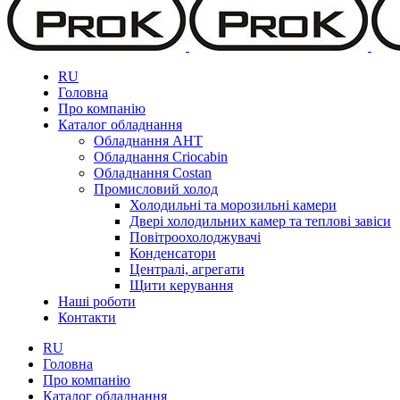
RU
Головна
Про компанію
Каталог обладнання
Обладнання AHT
Обладнання Criocabin
Обладнання Costan
Промисловий холод
Холодильні та морозильні камери
Двері холодильних камер та теплові завіси
Повітроохолоджувачі
Конденсатори
Централі, агрегати
Щити керування
Наші роботи
Контакти
RU
Головна
Про компанію
Каталог обладнання