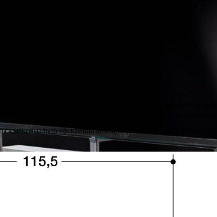
серед холодильного обладнання! Це актуально, виразно та дуже
ітрині. Це нетоксичне, термодинамічне та ефективне охолодження.
ться максимально ефективна викладка, підвищення та швидкість п