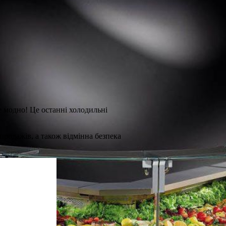
 модно! Це останні холодильні
родажів, а також відмінна безпека