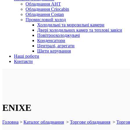
Обладнання AHT
Обладнання Criocabin
Обладнання Costan
Промисловий холод
Холодильні та морозильні камери
Двері холодильних камер та теплові завіси
Повітроохолоджувачі
Конденсатори
Централі, агрегати
Щити керування
Наші роботи
Контакти
ENIXE
Головна
>
Каталог обладнання
>
Торгове обладнання
>
Торгов