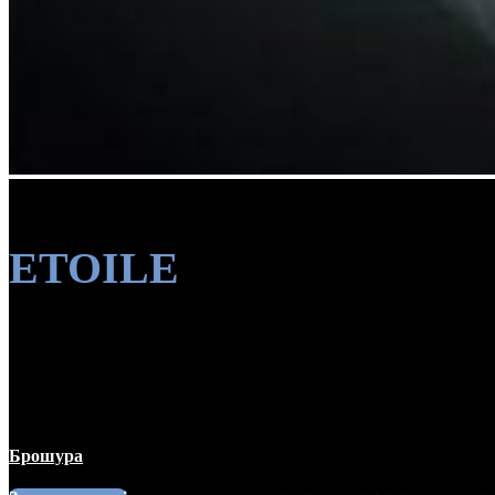
ETOILE
Поєднання передових технологій,
принципів безпеки та презентації
харчової продукції
Брошура