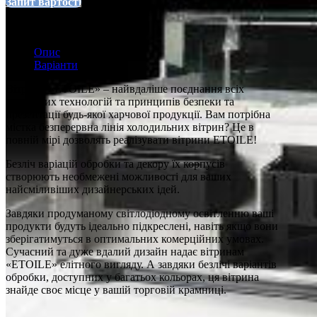
Запит вартості
Опис
Варіанти
Вітрини «ETOILE» – найвдаліше поєднання всіх
передових технологій та принципів безпеки та
презентації будь-якої харчової продукції. Вам потрібна
містка безперервна лінія холодильних вітрин? Це в
повній мірі дозволять реалізувати вітрини ETOILE!
Безліч варіацій обробки та декору їх корпусів
створюють необмежені можливості для ваших
найсміливіших дизайнерських ідей.
Завдяки продуманому світлодіодному освітленню ваші
продукти будуть ідеально підкреслені, навіть якщо вони
зберігатимуться в оптимальних комерційних умовах.
Сучасний та дуже вдалий дизайн надає вітринам
«ETOILE» елітного вигляду. А завдяки безлічі варіантів
обробки, доступних у багатьох кольорах, ця вітрина
знайде своє місце у вашій торговій крамниці.