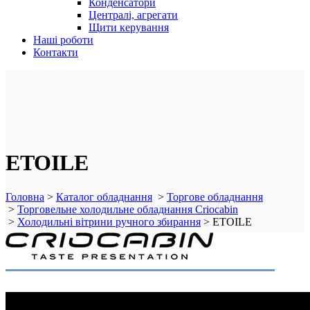
Конденсатори
Централі, агрегати
Щити керування
Наші роботи
Контакти
ETOILE
Головна
>
Каталог обладнання
>
Торгове обладнання
>
Торговельне холодильне обладнання Criocabin
>
Холодильні вітрини ручного збирання
>
ETOILE