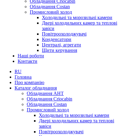
Обладнання Criocabin
Обладнання Costan
Промисловий холод
Холодильні та морозильні камери
Двері холодильних камер та теплові
завіси
Повітроохолоджувачі
Конденсатори
Централі, агрегати
Щити керування
Наші роботи
Контакти
RU
Головна
Про компанію
Каталог обладнання
Обладнання AHT
Обладнання Criocabin
Обладнання Costan
Промисловий холод
Холодильні та морозильні камери
Двері холодильних камер та теплові
завіси
Повітроохолоджувачі