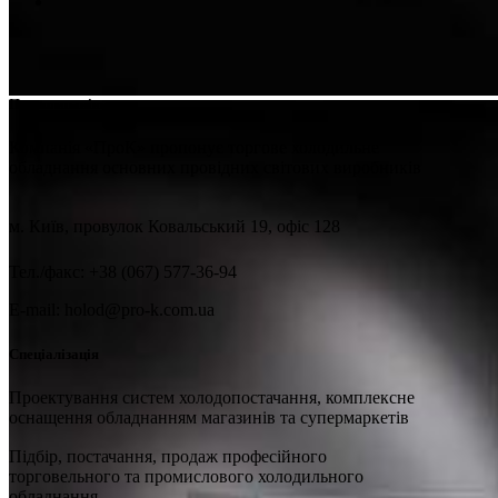
Про компанію
Компанія «ПроК» пропонує торгове холодильне
обладнання основних провідних світових виробників
м. Київ, провулок Ковальський 19, офіс 128
Тел./факс: +38 (067) 577-36-94
E-mail: holod@pro-k.com.ua
Спеціалізація
Проектування систем холодопостачання, комплексне
оснащення обладнанням магазинів та супермаркетів
Підбір, постачання, продаж професійного
торговельного та промислового холодильного
обладнання