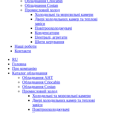
Обладнання Criocabin
Обладнання Costan
Промисловий холод
Холодильні та морозильні камери
Двері холодильних камер та теплові
завіси
Повітроохолоджувачі
Конденсатори
Централі, агрегати
Щити керування
Наші роботи
Контакти
RU
Головна
Про компанію
Каталог обладнання
Обладнання AHT
Обладнання Criocabin
Обладнання Costan
Промисловий холод
Холодильні та морозильні камери
Двері холодильних камер та теплові
завіси
Повітроохолоджувачі