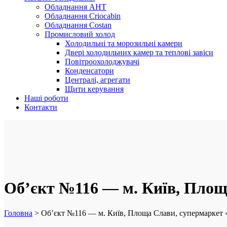
Обладнання AHT
Обладнання Criocabin
Обладнання Costan
Промисловий холод
Холодильні та морозильні камери
Двері холодильних камер та теплові завіси
Повітроохолоджувачі
Конденсатори
Централі, агрегати
Щити керування
Наші роботи
Контакти
Об’єкт №116 — м. Київ, Площ
Головна
>
Об’єкт №116 — м. Київ, Площа Слави, супермаркет