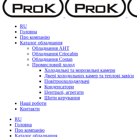
RU
Головна
Про компанію
Каталог обладнання
Обладнання AHT
Обладнання Criocabin
Обладнання Costan
Промисловий холод
Холодильні та морозильні камери
Двері холодильних камер та теплові завіси
Повітроохолоджувачі
Конденсатори
Централі, агрегати
Щити керування
Наші роботи
Контакти
RU
Головна
Про компанію
Каталог обладнання