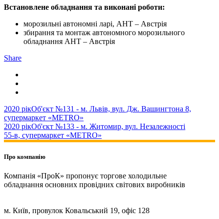
Встановлене обладнання та виконані роботи:
морозильні автономні ларі, AHT – Австрія
збирання та монтаж автономного морозильного
обладнання AHT – Австрія
Share
2020 рік
Об'єкт №131 - м. Львів, вул. Дж. Вашингтона 8,
супермаркет «METRO»
2020 рік
Об'єкт №133 - м. Житомир, вул. Незалежності
55-в, супермаркет «METRO»
Про компанію
Компанія «ПроК» пропонує торгове холодильне
обладнання основних провідних світових виробників
м. Київ, провулок Ковальський 19, офіс 128