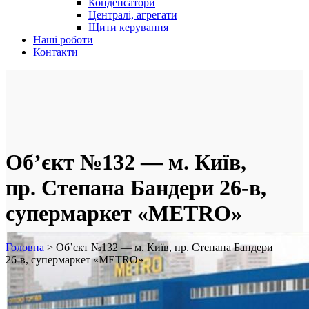
Конденсатори
Централі, агрегати
Щити керування
Наші роботи
Контакти
Об’єкт №132 — м. Київ,
пр. Степана Бандери 26-в,
супермаркет «METRO»
Головна
>
Об’єкт №132 — м. Київ, пр. Степана Бандери
26-в, супермаркет «METRO»