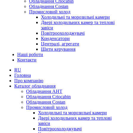
Обладнання Criocabin
Обладнання Costan
Промисловий холод
Холодильні та морозильні камери
Двері холодильних камер та теплові
завіси
Повітроохолоджувачі
Конденсатори
Централі, агрегати
Щити керування
Наші роботи
Контакти
RU
Головна
Про компанію
Каталог обладнання
Обладнання AHT
Обладнання Criocabin
Обладнання Costan
Промисловий холод
Холодильні та морозильні камери
Двері холодильних камер та теплові
завіси
Повітроохолоджувачі