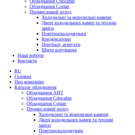
Обладнання Criocabin
Обладнання Costan
Промисловий холод
Холодильні та морозильні камери
Двері холодильних камер та теплові
завіси
Повітроохолоджувачі
Конденсатори
Централі, агрегати
Щити керування
Наші роботи
Контакти
RU
Головна
Про компанію
Каталог обладнання
Обладнання AHT
Обладнання Criocabin
Обладнання Costan
Промисловий холод
Холодильні та морозильні камери
Двері холодильних камер та теплові
завіси
Повітроохолоджувачі