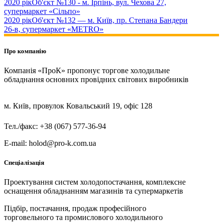
2020 рік
Об'єкт №130 - м. Ірпінь, вул. Чехова 27,
супермаркет «Сільпо»
2020 рік
Об'єкт №132 — м. Київ, пр. Степана Бандери
26-в, супермаркет «METRO»
Про компанію
Компанія «ПроК» пропонує торгове холодильне
обладнання основних провідних світових виробників
м. Київ, провулок Ковальський 19, офіс 128
Тел./факс: +38 (067) 577-36-94
E-mail: holod@pro-k.com.ua
Спеціалізація
Проектування систем холодопостачання, комплексне
оснащення обладнанням магазинів та супермаркетів
Підбір, постачання, продаж професійного
торговельного та промислового холодильного