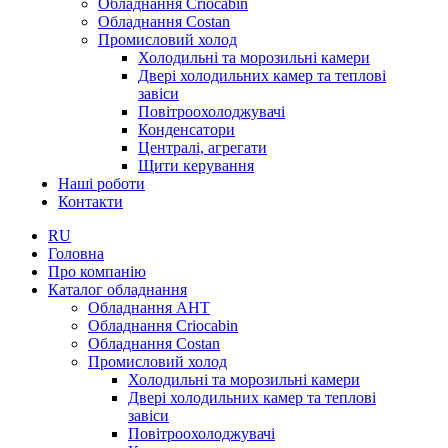
Обладнання Criocabin
Обладнання Costan
Промисловий холод
Холодильні та морозильні камери
Двері холодильних камер та теплові
завіси
Повітроохолоджувачі
Конденсатори
Централі, агрегати
Щити керування
Наші роботи
Контакти
RU
Головна
Про компанію
Каталог обладнання
Обладнання AHT
Обладнання Criocabin
Обладнання Costan
Промисловий холод
Холодильні та морозильні камери
Двері холодильних камер та теплові
завіси
Повітроохолоджувачі