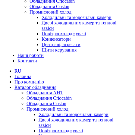
Обладнання Criocabin
Обладнання Costan
Промисловий холод
Холодильні та морозильні камери
Двері холодильних камер та теплові
завіси
Повітроохолоджувачі
Конденсатори
Централі, агрегати
Щити керування
Наші роботи
Контакти
RU
Головна
Про компанію
Каталог обладнання
Обладнання AHT
Обладнання Criocabin
Обладнання Costan
Промисловий холод
Холодильні та морозильні камери
Двері холодильних камер та теплові
завіси
Повітроохолоджувачі