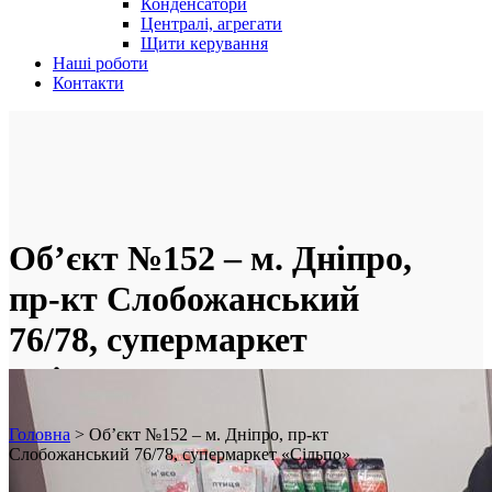
Конденсатори
Централі, агрегати
Щити керування
Наші роботи
Контакти
Об’єкт №152 – м. Дніпро,
пр-кт Слобожанський
76/78, супермаркет
«Сільпо»
Головна
>
Об’єкт №152 – м. Дніпро, пр-кт
Слобожанський 76/78, супермаркет «Сільпо»