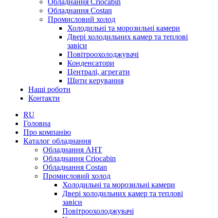
Обладнання Criocabin
Обладнання Costan
Промисловий холод
Холодильні та морозильні камери
Двері холодильних камер та теплові
завіси
Повітроохолоджувачі
Конденсатори
Централі, агрегати
Щити керування
Наші роботи
Контакти
RU
Головна
Про компанію
Каталог обладнання
Обладнання AHT
Обладнання Criocabin
Обладнання Costan
Промисловий холод
Холодильні та морозильні камери
Двері холодильних камер та теплові
завіси
Повітроохолоджувачі