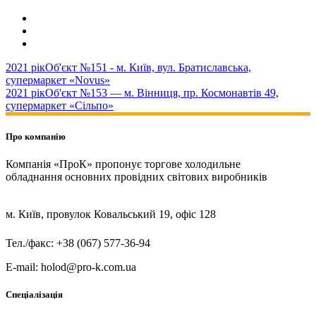
2021 рік
Об'єкт №151 - м. Київ, вул. Братиславська,
супермаркет «Novus»
2021 рік
Об'єкт №153 — м. Вінниця, пр. Космонавтів 49,
супермаркет «Сільпо»
Про компанію
Компанія «ПроК» пропонує торгове холодильне
обладнання основних провідних світових виробників
м. Київ, провулок Ковальський 19, офіс 128
Тел./факс: +38 (067) 577-36-94
E-mail: holod@pro-k.com.ua
Спеціалізація