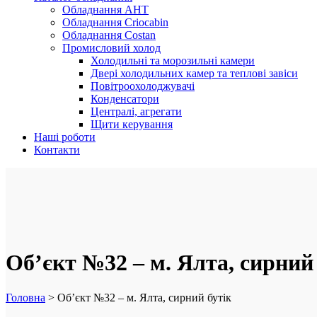
Обладнання AHT
Обладнання Criocabin
Обладнання Costan
Промисловий холод
Холодильні та морозильні камери
Двері холодильних камер та теплові завіси
Повітроохолоджувачі
Конденсатори
Централі, агрегати
Щити керування
Наші роботи
Контакти
Об’єкт №32 – м. Ялта, сирний
Головна
>
Об’єкт №32 – м. Ялта, сирний бутік