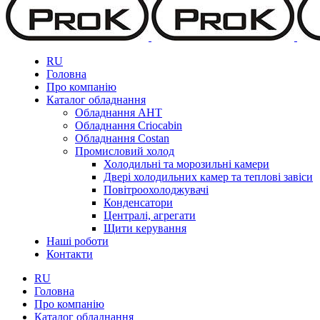
RU
Головна
Про компанію
Каталог обладнання
Обладнання AHT
Обладнання Criocabin
Обладнання Costan
Промисловий холод
Холодильні та морозильні камери
Двері холодильних камер та теплові завіси
Повітроохолоджувачі
Конденсатори
Централі, агрегати
Щити керування
Наші роботи
Контакти
RU
Головна
Про компанію
Каталог обладнання