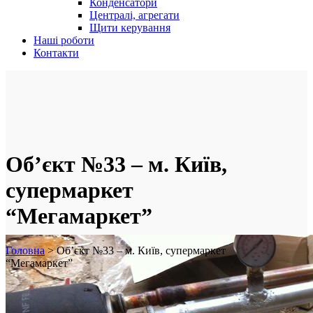
Конденсатори
Централі, агрегати
Щити керування
Наші роботи
Контакти
Об’єкт №33 – м. Київ,
супермаркет
“Мегамаркет”
Головна
>
Об’єкт №33 – м. Київ, супермаркет
“Мегамаркет”