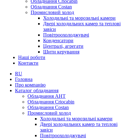
Обладнання Criocabin
Обладнання Costan
Промисловий холод
Холодильні та морозильні камери
Двері холодильних камер та теплові
завіси
Повітроохолоджувачі
Конденсатори
Централі, агрегати
Щити керування
Наші роботи
Контакти
RU
Головна
Про компанію
Каталог обладнання
Обладнання AHT
Обладнання Criocabin
Обладнання Costan
Промисловий холод
Холодильні та морозильні камери
Двері холодильних камер та теплові
завіси
Повітроохолоджувачі