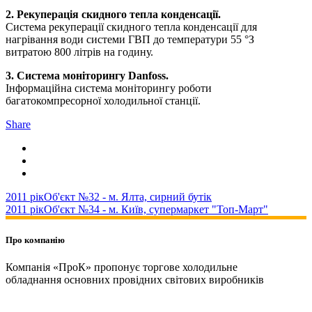
2. Рекуперація скидного тепла конденсації.
Система рекуперації скидного тепла конденсації для
нагрівання води системи ГВП до температури 55 °З
витратою 800 літрів на годину.
3. Система моніторингу Danfoss.
Інформаційна система моніторингу роботи
багатокомпресорної холодильної станції.
Share
2011 рік
Об'єкт №32 - м. Ялта, сирний бутік
2011 рік
Об'єкт №34 - м. Київ, супермаркет "Топ-Март"
Про компанію
Компанія «ПроК» пропонує торгове холодильне
обладнання основних провідних світових виробників