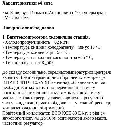
Характеристики об’єкта
• м. Київ, вул. Горького-Антоновича, 50, супермаркет
«Мегамаркет»
Використане обладнання
1. Багатокомпресорна холодильна станція.
• Холодопродуктивність – 62 кВт;
• Температура кипіння холодоагенту – мінус 15 °С;
• Температура конденсації +55 ° С;
• Температура навколишнього повітря +45 ° С;
• Тип холодоагенту R_507;
До складу холодильної середньотемпературної централі
входить: 4 напівгерметичних поршневих компресора
BITZER 4NTC-10.2Y (Німеччина), обладнаних всіма
необхідними захистами по перевищенню тиску
нагнітання, зниженню тиску всмоктування, тиску
масла, а також перегріву електродвигуна, регулятор
тиску конденсації , масловідділювач, масляний ресивер,
комплект хладонової арматури).
Повітряний конденсатор ECO КСЕ 83 E4-sv з рівнем
звукового тиску 40 Дб/10 м, вентилятори якого мають
частотний регулятор.