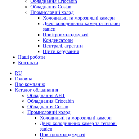
Обладнання Criocabin
Обладнання Costan
Промисловий холод
Холодильні та морозильні камери
Двері холодильних камер та теплові
завіси
Повітроохолоджувачі
Конденсатори
Централі, агрегати
Щити керування
Наші роботи
Контакти
RU
Головна
Про компанію
Каталог обладнання
Обладнання AHT
Обладнання Criocabin
Обладнання Costan
Промисловий холод
Холодильні та морозильні камери
Двері холодильних камер та теплові
завіси
Повітроохолоджувачі