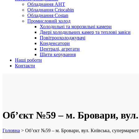
Обладнання AHT
Обладнання Criocabin
Обладнання Costan
Промисловий холод
Холодильні та морозильні камери
Двері холодильних камер та теплові завіси
Повітроохолоджувачі
Конденсатори
Централі, агрегати
Щити керування
Наші роботи
Контакти
Об’єкт №59 – м. Бровари, вул
Головна
>
Об’єкт №59 – м. Бровари, вул. Київська, супермарке