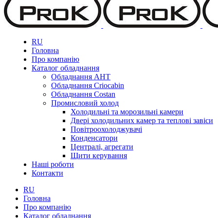
RU
Головна
Про компанію
Каталог обладнання
Обладнання AHT
Обладнання Criocabin
Обладнання Costan
Промисловий холод
Холодильні та морозильні камери
Двері холодильних камер та теплові завіси
Повітроохолоджувачі
Конденсатори
Централі, агрегати
Щити керування
Наші роботи
Контакти
RU
Головна
Про компанію
Каталог обладнання