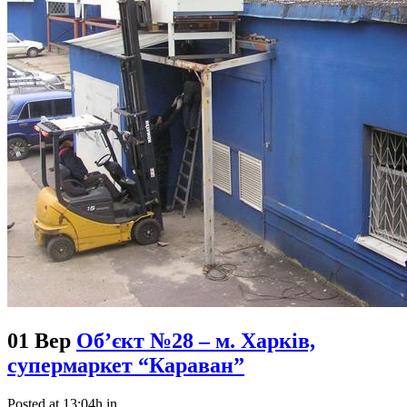
01 Вер
Об’єкт №28 – м. Харків,
супермаркет “Караван”
Posted at 13:04h
in