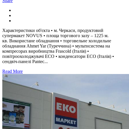
Share
Характеристики об'єкта • м. Черкаси, продуктовий
супермакет NOVUS • площа торгового залу – 1225 м.
кв. Використане обладнання • торговельне холодильне
обладнання Ahmet Yar (Туреччина) • мультисистема на
компресорах виробництва Frascold (Італія) •
повітроохолоджувачі ECO • конденсатори ЕСО (Італія) •
сендвіч-панелі Pantec...
Read More