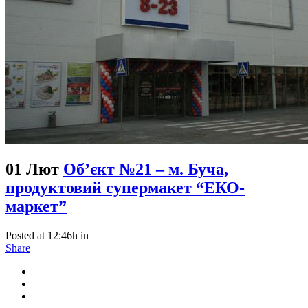
01 Лют
Об’єкт №21 – м. Буча,
продуктовий супермакет “ЕКО-
маркет”
Posted at 12:46h
in
Share