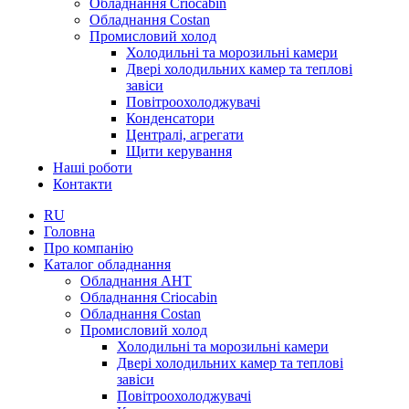
Обладнання Criocabin
Обладнання Costan
Промисловий холод
Холодильні та морозильні камери
Двері холодильних камер та теплові
завіси
Повітроохолоджувачі
Конденсатори
Централі, агрегати
Щити керування
Наші роботи
Контакти
RU
Головна
Про компанію
Каталог обладнання
Обладнання AHT
Обладнання Criocabin
Обладнання Costan
Промисловий холод
Холодильні та морозильні камери
Двері холодильних камер та теплові
завіси
Повітроохолоджувачі