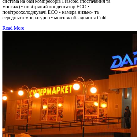
система на базі компресорів Frascold (постачання та
монтаж) • повітряний конденсатор ЕСО •
повітроохолоджувачі ЕСО • камера низько- та
середньотемпературна • монтаж обладнання Cold...
Read More