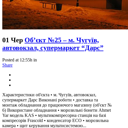
01 Чер
Об’єкт №25 – м. Чугуїв,
автовокзал, супермаркет “Дарс”
Posted at 12:55h
in
Share
Характеристики об'єкта • м. Чугуїв, автовокзал,
супермаркет Дарс Виконані роботи • доставка та
монтаж обладнання до працюючого магазину (об'єкт №
6) Використане обладнання • морозильні бонети Ahmet
Yar модель KAS • мультикомпресорна станція на базі
компресорів Frascold • конденсатор ЕСО • морозильна
камера • щит керування мультисистемою...