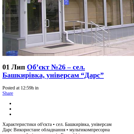
01 Лип
Об’єкт №26 – сел.
Башкирівка, універсам “Дарс”
Posted at 12:59h
in
Share
Характеристики об'єкта • сел. Башкирівка, універсам
Дарс Використане обладнання • мультикомпресорна