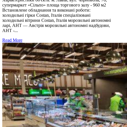
супермаркет «Сільпо» площа торгового залу - 960 м2
Встановлене обладнання та виконані роботи:
холодильні гірки Costan, Італія спеціалізовані
холодильні вітрини Costan, Італія морозильні автономні
ларі, AHT — Австрія морозильні автономні надбудови,
AHT -...
Read More