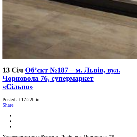
13 Січ
Об’єкт №187 – м. Львів, вул.
Чорновола 76, супермаркет
«Сільпо»
Posted at 17:22h
in
Share
Характеристики об'єкта: м. Львів, вул. Чорновола, 76,