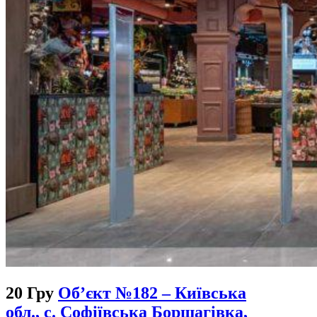
20 Гру
Об’єкт №182 – Київська
обл., с. Софіївська Борщагівка,