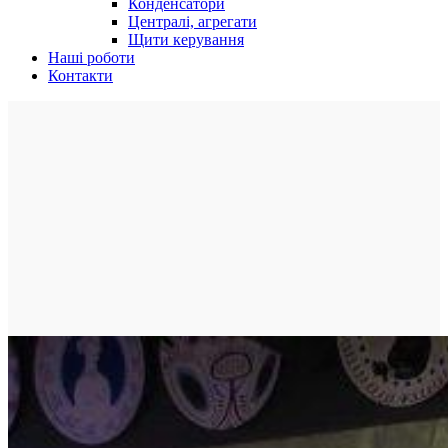
Конденсатори
Централі, агрегати
Щити керування
Наші роботи
Контакти