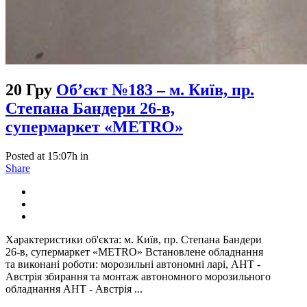
20 Гру
Об’єкт №183 – м. Київ, пр.
Степана Бандери 26-в,
супермаркет «METRO»
Posted at 15:07h
in
Share
Характеристики об'єкта: м. Київ, пр. Степана Бандери
26-в, супермаркет «METRO» Встановлене обладнання
та виконані роботи: морозильні автономні ларі, AHT -
Австрія збирання та монтаж автономного морозильного
обладнання AHT - Австрія ...