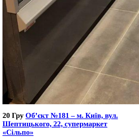
20 Гру
Об’єкт №181 – м. Київ, вул.
Шептицького, 22, супермаркет
«Сільпо»