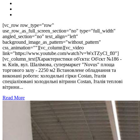
[vc_row row_type="row"
use_row_as_full_screen_section="no" type="full_width"
angled_section="no" text_align="left"
background_image_as_pattern="without_pattern"
css_animation=""][vc_column][vc_video
link="https://www.youtube.com/watch?v=WxTZyCl_fl0"]
[vc_column_text]Характеристики об'єкта: Об'єкт №186 -
м. Київ, вул. Шалімова, супермаркет "Novus" площа
торгового залу - 2250 м2 Встановлене обладнання та
виконані роботи: холодильні гірки Costan, Італія
спеціалізовані холодильні вітрини Costan, Італія теплові
вітрини...
Read More