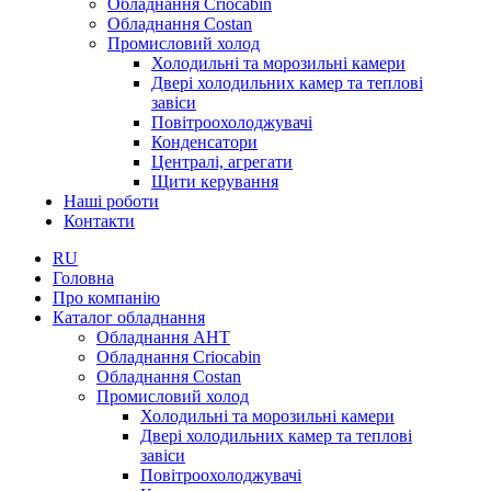
Обладнання Criocabin
Обладнання Costan
Промисловий холод
Холодильні та морозильні камери
Двері холодильних камер та теплові
завіси
Повітроохолоджувачі
Конденсатори
Централі, агрегати
Щити керування
Наші роботи
Контакти
RU
Головна
Про компанію
Каталог обладнання
Обладнання AHT
Обладнання Criocabin
Обладнання Costan
Промисловий холод
Холодильні та морозильні камери
Двері холодильних камер та теплові
завіси
Повітроохолоджувачі