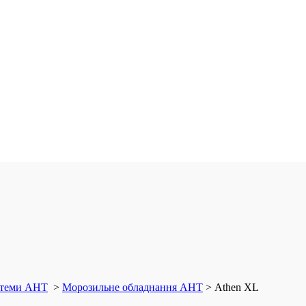
истеми AHT
>
Морозильне обладнання AHT
>
Athen XL