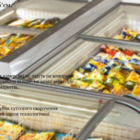
’єм.
камер, які не підуть на компроміс
одавати більше, не вимагаючи при
маркетів.
хунок суттєвого скорочення
им ядром технологічної