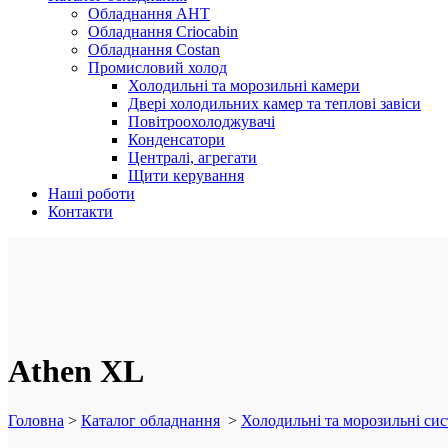
Обладнання AHT
Обладнання Criocabin
Обладнання Costan
Промисловий холод
Холодильні та морозильні камери
Двері холодильних камер та теплові завіси
Повітроохолоджувачі
Конденсатори
Централі, агрегати
Щити керування
Наші роботи
Контакти
Athen XL
Головна
>
Каталог обладнання
>
Холодильні та морозильні с