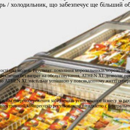
ь / холодильник, що забезпечує ще більший об
і цієї моделі. Результат: покоління морозильників/морозильних 
практично без витрат на обслуговування, ATHEN XL дозволяє пр
пцію ATHEN XL настільки успішною у повсякденному житті супер
іалом енергозбереження забезпечить успіх вашого бізнесу за ра
, електронний компресор із регульованою швидкістю є центральн