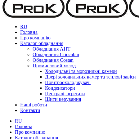
RU
Головна
Про компанію
Каталог обладнання
Обладнання AHT
Обладнання Criocabin
Обладнання Costan
Промисловий холод
Холодильні та морозильні камери
Двері холодильних камер та теплові завіси
Повітроохолоджувачі
Конденсатори
Централі, агрегати
Щити керування
Наші роботи
Контакти
RU
Головна
Про компанію
Каталог обладнання