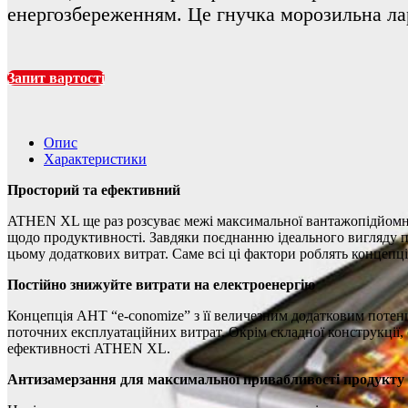
енергозбереженням. Це гнучка морозильна лар
Запит вартості
Опис
Характеристики
Просторий та ефективний
ATHEN XL ще раз розсуває межі максимальної вантажопідйомност
щодо продуктивності. Завдяки поєднанню ідеального вигляду 
цьому додаткових витрат. Саме всі ці фактори роблять конце
Постійно знижуйте витрати на електроенергію
Концепція AHT “e-conomize” з її величезним додатковим потенц
поточних експлуатаційних витрат. Окрім складної конструкції
ефективності ATHEN XL.
Антизамерзання для максимальної привабливості продукту