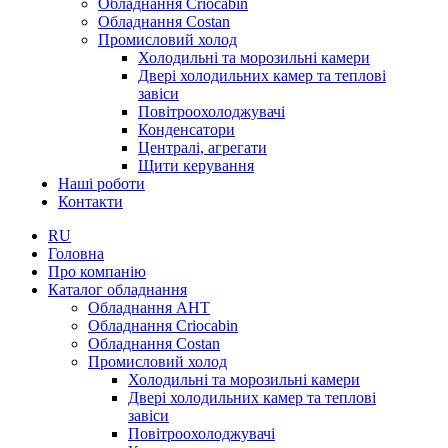
Обладнання Criocabin
Обладнання Costan
Промисловий холод
Холодильні та морозильні камери
Двері холодильних камер та теплові
завіси
Повітроохолоджувачі
Конденсатори
Централі, агрегати
Щити керування
Наші роботи
Контакти
RU
Головна
Про компанію
Каталог обладнання
Обладнання AHT
Обладнання Criocabin
Обладнання Costan
Промисловий холод
Холодильні та морозильні камери
Двері холодильних камер та теплові
завіси
Повітроохолоджувачі