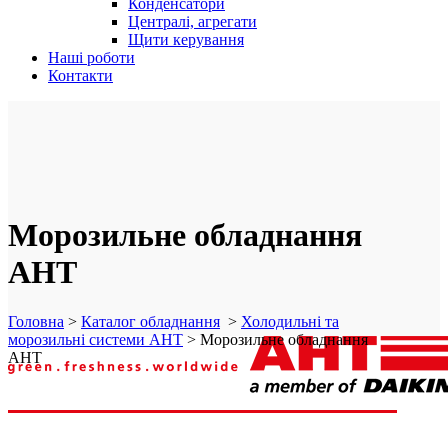
Конденсатори
Централі, агрегати
Щити керування
Наші роботи
Контакти
Морозильне обладнання
AHT
Головна
>
Каталог обладнання
>
Холодильні та
морозильні системи AHT
>
Морозильне обладнання
AHT