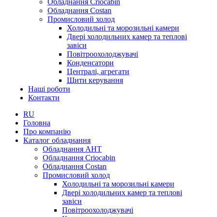
Обладнання Criocabin
Обладнання Costan
Промисловий холод
Холодильні та морозильні камери
Двері холодильних камер та теплові
завіси
Повітроохолоджувачі
Конденсатори
Централі, агрегати
Щити керування
Наші роботи
Контакти
RU
Головна
Про компанію
Каталог обладнання
Обладнання AHT
Обладнання Criocabin
Обладнання Costan
Промисловий холод
Холодильні та морозильні камери
Двері холодильних камер та теплові
завіси
Повітроохолоджувачі