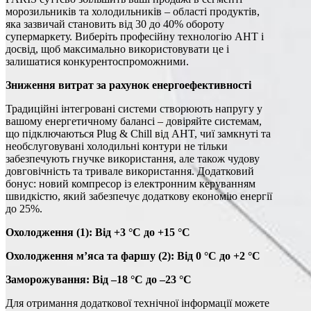
морозильників та холодильників – області продуктів,
яка зазвичай становить від 30 до 40% обороту
супермаркету. Виберіть професійну технологію AHT і
досвід, щоб максимально використовувати це і
залишатися конкурентоспроможними.
Зниження витрат за рахунок енергоефективності
Традиційні інтегровані системи створюють напругу у
вашому енергетичному балансі – довіряйте системам,
що підключаються Plug & Chill від AHT, чиї замкнуті та
необслуговувані холодильні контури не тільки
забезпечують гнучке використання, але також чудову
довговічність та тривале використання. Додатковий
бонус: новий компресор із електронним керуванням
швидкістю, який забезпечує додаткову економію енергії
до 25%.
Охолодження (1): Від +3 °C до +15 °C
Охолодження м’яса та фаршу (2): Від 0 °C до +2 °C
Заморожування: Від –18 °C до –23 °C
Для отримання додаткової технічної інформації можете