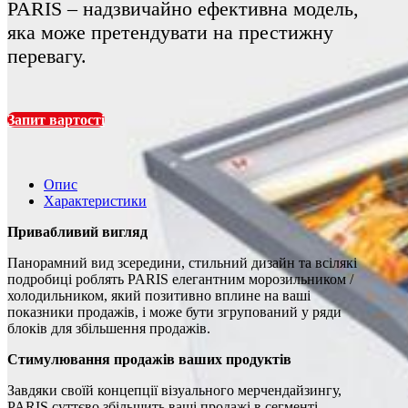
PARIS – надзвичайно ефективна модель,
яка може претендувати на престижну
перевагу.
Запит вартості
Опис
Характеристики
Привабливий вигляд
Панорамний вид зсередини, стильний дизайн та всілякі
подробиці роблять PARIS елегантним морозильником /
холодильником, який позитивно вплине на ваші
показники продажів, і може бути згрупований у ряди
блоків для збільшення продажів.
Стимулювання продажів ваших продуктів
Завдяки своїй концепції візуального мерчендайзингу,
PARIS суттєво збільшить ваші продажі в сегменті