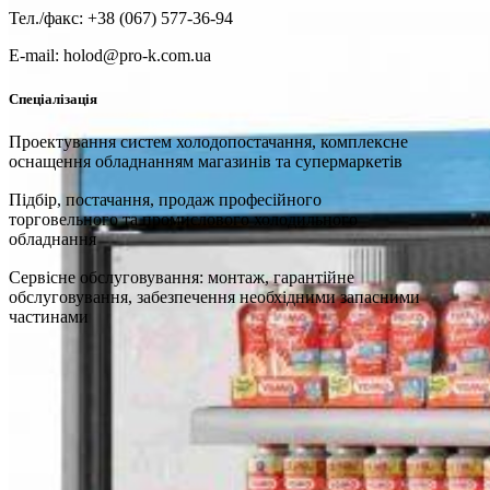
Тел./факс: +38 (067) 577-36-94
E-mail: holod@pro-k.com.ua
Спеціалізація
Проектування систем холодопостачання, комплексне
оснащення обладнанням магазинів та супермаркетів
Підбір, постачання, продаж професійного
торговельного та промислового холодильного
обладнання
Сервісне обслуговування: монтаж, гарантійне
обслуговування, забезпечення необхідними запасними
частинами