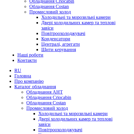
Обладнання Criocabin
Обладнання Costan
Промисловий холод
Холодильні та морозильні камери
Двері холодильних камер та теплові
завіси
Повітроохолоджувачі
Конденсатори
Централі, агрегати
Щити керування
Наші роботи
Контакти
RU
Головна
Про компанію
Каталог обладнання
Обладнання AHT
Обладнання Criocabin
Обладнання Costan
Промисловий холод
Холодильні та морозильні камери
Двері холодильних камер та теплові
завіси
Повітроохолоджувачі