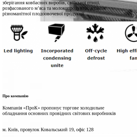
зберігання ковбасних виробів, свійської птиці,
розфасованого м’яса та молокопродуктів, а також
різноманітної плодоовочевої продукції.
Про компанію
Компанія «ПроК» пропонує торгове холодильне
обладнання основних провідних світових виробників
м. Київ, провулок Ковальський 19, офіс 128