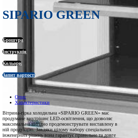
SIPARIO GREEN
Брошура
Інструкція
Кольори
Запит вартості
Опис
Характеристики
Вітрина-гірка холодильна «SIPARIO GREEN» має
продумане внутрішнє LED-освітлення, що дозволяє
максимально вигідно продемонструвати виставлену в
ній продукцію. Завдяки цілому набору спеціальних
інженерних рішень вона гарантує правильне та довге