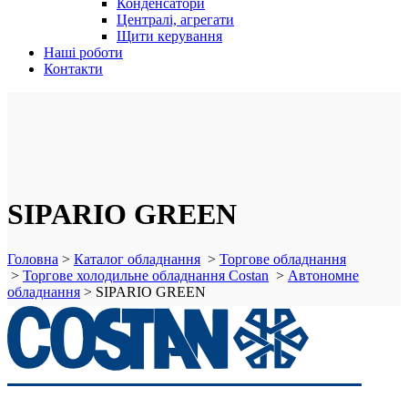
Конденсатори
Централі, агрегати
Щити керування
Наші роботи
Контакти
SIPARIO GREEN
Головна
>
Каталог обладнання
>
Торгове обладнання
>
Торгове холодильне обладнання Costan
>
Автономне
обладнання
>
SIPARIO GREEN