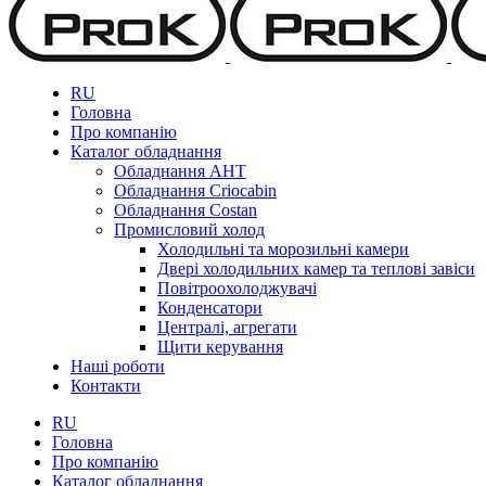
RU
Головна
Про компанію
Каталог обладнання
Обладнання AHT
Обладнання Criocabin
Обладнання Costan
Промисловий холод
Холодильні та морозильні камери
Двері холодильних камер та теплові завіси
Повітроохолоджувачі
Конденсатори
Централі, агрегати
Щити керування
Наші роботи
Контакти
RU
Головна
Про компанію
Каталог обладнання