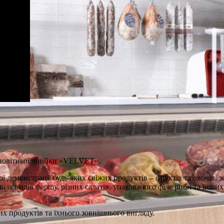
новітньої лінійки «VELVET».
ї демонстрації будь-яких свіжих продуктів – фруктів та овочів, 
а, всіх видів фаршу, різних салатів, упакованого філе риби та інши
х продуктів та їхнього зовнішнього вигляду.