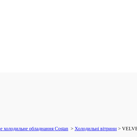
е холодильне обладнання Costan
>
Холодильні вітрини
>
VELV