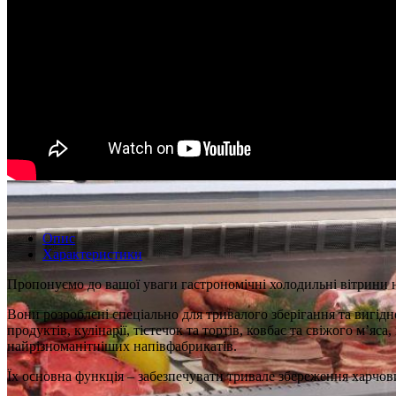
Опис
Характеристики
Пропонуємо до вашої уваги гастрономічні холодильні вітрини 
Вони розроблені спеціально для тривалого зберігання та вигідно
продуктів, кулінарії, тістечок та тортів, ковбас та свіжого м’яс
найрізноманітніших напівфабрикатів.
Їх основна функція – забезпечувати тривале збереження харчови