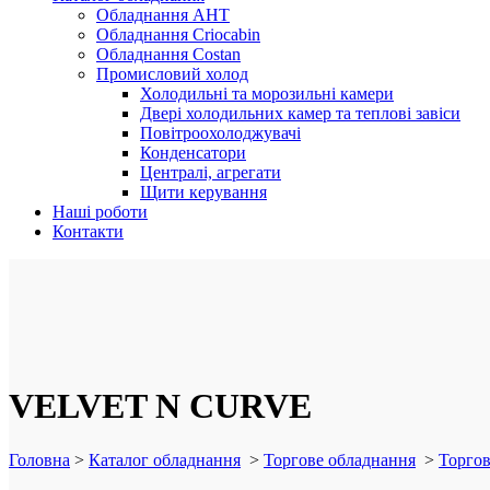
Обладнання AHT
Обладнання Criocabin
Обладнання Costan
Промисловий холод
Холодильні та морозильні камери
Двері холодильних камер та теплові завіси
Повітроохолоджувачі
Конденсатори
Централі, агрегати
Щити керування
Наші роботи
Контакти
VELVET N CURVE
Головна
>
Каталог обладнання
>
Торгове обладнання
>
Торгов