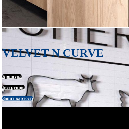
VELVET N CURVE
Брошура
Інструкція
Запит вартості