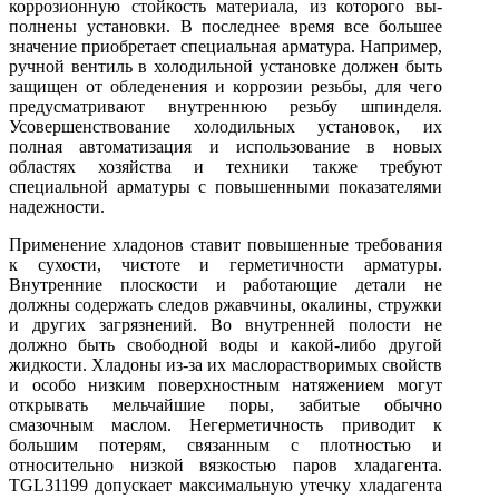
коррозионную стойкость материала, из которого вы­
полнены установки. В последнее время все большее
значение приоб­ретает специальная арматура. Например,
ручной вентиль в холодиль­ной установке должен быть
защищен от обледенения и коррозии резьбы, для чего
предусматривают внутреннюю резьбу шпинделя.
Усовершенствование холодильных установок, их
полная автомати­зация и использование в новых
областях хозяйства и техники также требуют
специальной арматуры с повышенными показателями
на­дежности.
Применение хладонов ставит повышенные требования
к сухости, чистоте и герметичности арматуры.
Внутренние плоскости и работающие детали не
должны содержать следов ржавчины, окалины, стружки
и других загрязнений. Во внутренней полости не
должно быть свобод­ной воды и какой-либо другой
жидкости. Хладоны из-за их маслорастворимых свойств
и особо низким поверхностным натяжением могут
открывать мельчайшие поры, забитые обычно
смазочным маслом. Негерметичность приводит к
большим потерям, связанным с плотно­стью и
относительно низкой вязкостью паров хладагента.
ТGL31199 допускает максимальную утечку хладагента