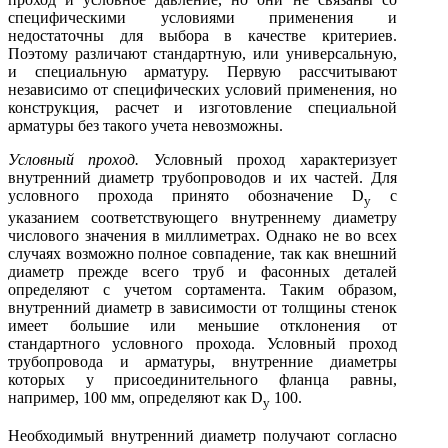
специфическими условиями применения и
недостаточны для выбора в качестве критериев.
Поэтому различают стандартную, или универсальную,
и специальную арматуру. Первую рассчитывают
независимо от специфических условий приме­нения, но
конструкция, расчет и изготовление специальной
арматуры без такого учета невозможны.
Условный проход.
Условный проход характеризует
внутренний диаметр трубопрово­дов и их частей. Для
условного прохода принято обозначение D
с
у
указанием соответствующего внутреннему диаметру
числового зна­чения в миллиметрах. Однако не во всех
случаях возможно полное совпадение, так как внешний
диаметр прежде всего труб и фасонных деталей
определяют с учетом сортамента. Таким образом,
внутренний диаметр в зависимости от толщины стенок
имеет большие или мень­шие отклонения от
стандартного условного прохода. Условный проход
трубопровода и арматуры, внутренние диаметры
которых у присоеди­нительного фланца равны,
например, 100 мм, определяют как D
100.
у
Необходимый внутренний диаметр получают согласно