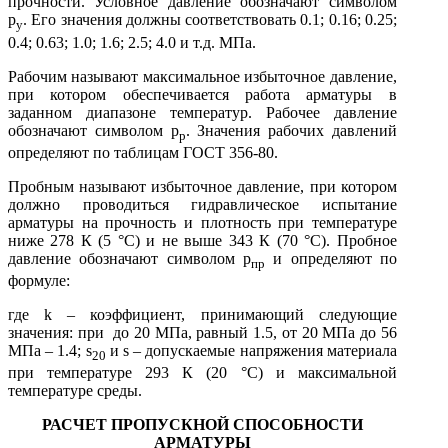
прочности. Условное давление обозначают символом
р
. Его значения должны соответствовать 0.1; 0.16; 0.25;
y
0.4; 0.63; 1.0; 1.6; 2.5; 4.0 и т.д. МПа.
Рабочим называют максимальное избыточное давление,
при котором обеспечивается работа арматуры в
заданном диапазоне тем­ператур. Рабочее давление
обозначают символом р
. Значения рабочих давлений
р
определяют по таблицам ГОСТ 356-80.
Пробным называют избыточное давление, при котором
должно проводиться гидравлическое испытание
арматуры на прочность и плотность при температуре
ниже 278 К (5 °С) и не выше 343 К (70 °С). Пробное
давление обозначают символом р
и определяют по
пр
формуле:
где k – коэффициент, принимающий следующие
значения: при до 20 МПа, равный 1.5, от 20 МПа до 56
МПа – 1.4; s
и s – допускаемые напряжения материала
20
при температуре 293 К (20 °С) и максимальной
температуре среды.
РАСЧЕТ ПРОПУСКНОЙ СПОСОБНОСТИ
АРМАТУРЫ