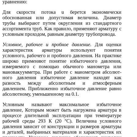
уравнению:
Для скорости потока u берется экономически
обоснованная или допустимая величина. Диаметр
трубы выбирают путем округления из стандартного
ассортимента труб. Как правило, применяют арматуру с
условным проходом, равным диаметру трубопровода.
Условное, рабочее и пробное давление.
Для оценки
характеристик арматуры используют понятия
условного, рабочего и пробного давления. На практике
широко применяют понятие избыточного давления,
измеряемого с помощью обычного манометра или
мановакуумметра. При работе с манометром абсолют­
ного давления избыточное давление находят как
разность между аб­солютным и атмосферным
давлением. Приближенно избыточное дав­ление равно
абсолютному, уменьшенному на 0.1.
Условным называют максимальное избыточное
давление, Которым может быть нагружена арматура в
процессе длительной экс­плуатации при температуре
рабочей среды 293 К (20 °С). Величина условного
давления зависит от конструк­ции и размеров арматуры
и деталей, выбранных материалов и харак­теристик их