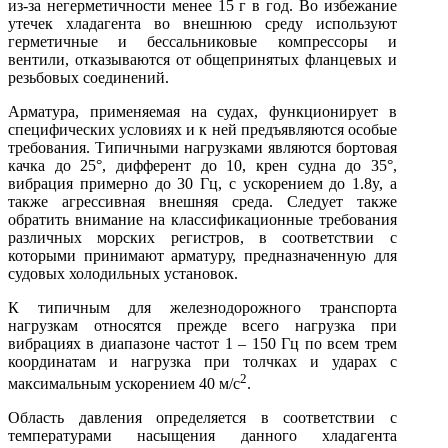
из-за негерметичности менее 15 г в год. Во избежание
утечек хладагента во внешнюю среду исполь­зуют
герметичные и бессальниковые компрессоры и
вентили, отказываются от общепринятых фланцевых и
резьбовых сое­динений.
Арматура, применяемая на судах, функционирует в
специфичес­ких условиях и к ней предъявляются особые
требования. Типичными нагрузками являются бортовая
качка до 25°, дифферент до 10, крен судна до 35°,
вибрация примерно до 30 Гц, с ускорением до 1.8y, а
также агрессивная внешняя среда. Следует также
обратить внимание на классификационные требования
различных морских регистров, в соответствии с
которыми принимают арматуру, предназначенную для
судовых холодильных установок.
К типичным для железнодорожного транспорта
нагрузкам отно­сятся прежде всего нагрузка при
вибрациях в диапазоне частот 1 – 150 Гц по всем трем
координатам и нагрузка при толчках и ударах с
2
максимальным ускорением 40 м/с
.
Область давления определяется в соответствии с
температурами насыщения данного хладагента