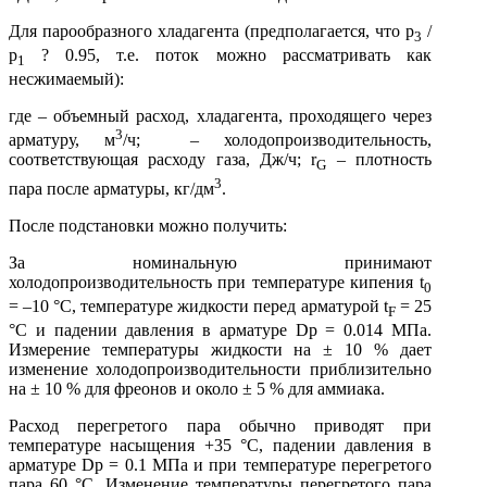
Для парообразного хладагента (предполагается, что p
/
3
р
? 0.95, т.е. поток можно рассматривать как
1
несжимаемый):
где – объемный расход, хладагента, проходящего через
3
арматуру, м
/ч; – холодопроизводительность,
соответствующая расходу газа, Дж/ч; r
– плотность
G
3
пара после арматуры, кг/дм
.
После подстановки можно получить:
За номинальную принимают
холодопроизводительность при температуре кипения t
0
= –10 °С, температуре жидкости перед арматурой t
= 25
F
°С и падении давления в арматуре Dр = 0.014 МПа.
Измерение температуры жидкости на ± 10 % дает
изменение холодопроизводительности приблизительно
на ± 10 % для фреонов и около ± 5 % для аммиака.
Расход перегретого пара обычно приводят при
температуре насыщения +35 °С, падении давления в
арматуре Dр = 0.1 МПа и при температуре перегретого
пара 60 °С. Изменение температуры перегретого пара