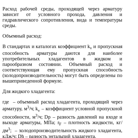
Расход рабочей среды, проходящей через арматуру
зависит от условного прохода, давления и
гидравлического сопротивления, вида и температуры
среды.
Объемный расход:
В стандартах и каталогах коэффициент k
и пропускная
v
способность арматуры даются для наиболее
употребительных хладагентов в жидком и
парообразном состоянии. Объемный расход и
соответствующая ему пропускная способность
(холодопроизводительность) могут быть определены по
вышеприведенной формуле.
Для жидкого хладагента:
где – объемный расход хладагента, проходящий через
3
арматуру, м
/ч; k
– коэффициент условной пропускной
v
3
способности, м
/ч; Dp – разность давлений на входе и
выходе арматуры, МПа; r
– плотность жидкости, кг/
F
3
дм
; – холодопроизводительность жидкого хладагента,
кДж/ч; Dh – разность энтальпий хладагента.