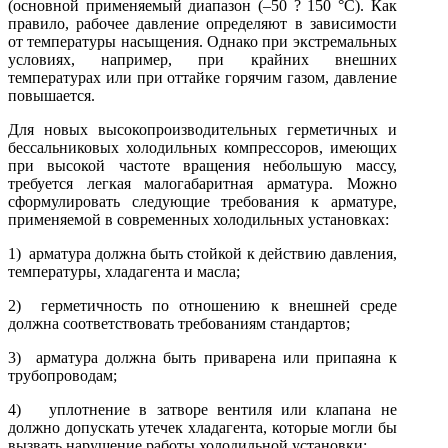
(основной применяемый диапазон (–50 ? 150 °С). Как
правило, рабочее давление определяют в зависи­мости
от температуры насыщения. Однако при экстремальных
условиях, например, при крайних внешних
температурах или при оттайке горячим газом, давление
повышается.
Для новых высокопроизводительных герметичных и
бессальниковых холодильных компрессоров, имеющих
при высокой частоте вращения небольшую массу,
требуется легкая малогабаритная арматура. Можно
сформулировать следующие требования к арматуре,
приме­няемой в современных холодильных установках:
1) арматура должна быть стойкой к действию давления,
темпера­туры, хладагента и масла;
2) герметичность по отношению к внешней среде
должна соответ­ствовать требованиям стандартов;
3) арматура должна быть приварена или припаяна к
трубопроводам;
4) уплотнение в затворе вентиля или клапана не
должно допус­кать утечек хладагента, которые могли бы
вызвать нарушение работы холодильной установки;