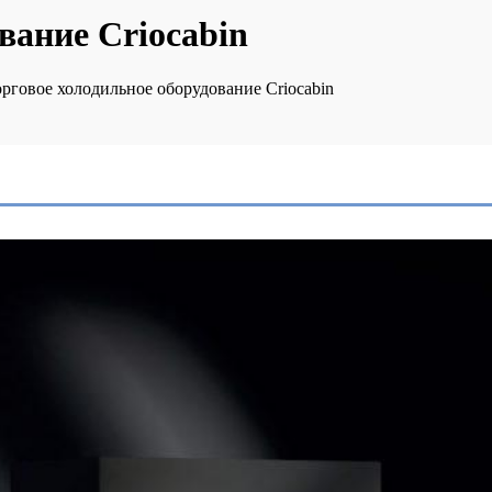
вание Criocabin
рговое холодильное оборудование Criocabin