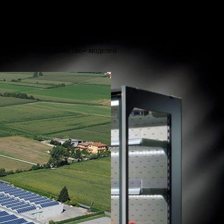
в Италии. Ранее помимо Criocabin в
родолжила свою деятельность в
рудования. Бессменные ориентиры
ибкость к предпочтениям
еталла с защитным покрытием и
ношению «цена-качество» моделей