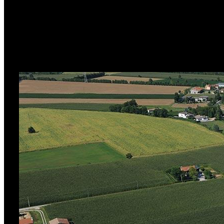
Criocabin – истинно итальянская компания, основанная в 1965 
составе холдинга была также фабрика Criosbanc, которую в кон
качестве независимой компании с четкой специализацией, не
компании – высокая надежность, технологичность, качество и
заказчиков. Ассортимент продукции довольно широк: от крас
нержавеющей стали, практически не имеющих конкурентов от 
конвейерного производства.