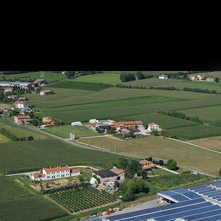
году, и всё оборудование под этим брэндом производится только 
це 1990-х годов выкупил немецкий концерн Linde, а Criocabin п
 допускающей распыления на различные направления и виды обо
сполнения, современный стильный дизайн, индивидуальность и г
ивейших элитных витрин, все элементы которых выполнены из м
других производителей, до практичных и оптимальных по соот