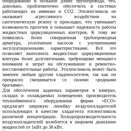
оборудовании и большой длине трубопровода, что,
довольно, проблематично обеспечить в системах
работающих на аммиаке и СО2. Этиленгликоль не
оказывает агрессивного воздействия на
сантехническую резину и прокладки, что уменьшает
возможность протечек и повышает надежность работы
жидкостных циркуляционных контуров. К тому же
появились более совершенная трубопроводная
арматура, уплотнения насосов с улучшенными
эксплуатационными характеристиками. Всё это
позволяет выполнить жидкостные циркуляционные
контуры более долговечными, требующими меньшего
внимания и затрат на обслуживание и ремонтно-
восстановительные работы. Этиленгликоль может быть
заменен любым другим хладоносителем, так как он
прекрасно смешивается со своими «родными
братьями».
Для обеспечения заданных параметров в камерах,
складах и охлаждаемых помещениях производитель
теплообменного оборудования фирма «ECO»
предлагает широкую линейку воздухоохладителей
использующих в качестве хладагента этиленгликоль
различной концентрации. Холодопроизводительность
воздухоохладителей колеблется в широком диапазоне
мощностей от 1кВт до 38 кВт.