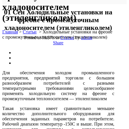
хладоносителем
01 Сен
Холодильные установки на
(этиленгликолем)
фреоне с промежуточным
хладоносителем (этиленгликолем)
Главная
>
Статьи
>
Холодильные установки на фреоне
с промежуточным хладоносителем (этиленгликолем)
Posted at 09:57h
in
Статьи
by
admin
Share
Для обеспечения холодом промышленного
предприятия, предприятий торговли с большим
разнообразием потребителей с разными
температурными требованиями целесообразнее
применять холодильную систему на фреоне с
промежуточным теплоносителем — этиленгликолем
Такая установка имеет сравнительно меньшее
количество дополнительного оборудования для
обеспечения заданных параметров на потребителе.
Рабочий диапазон температур -150С и выше. При этом,